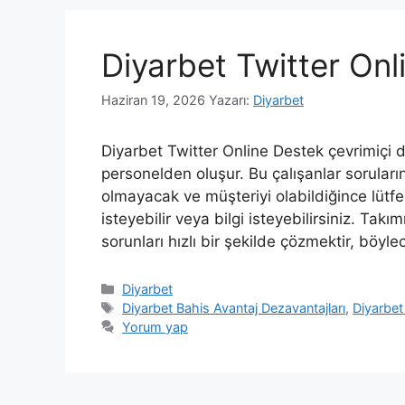
Diyarbet Twitter Onl
Haziran 19, 2026
Yazarı:
Diyarbet
Diyarbet Twitter Online Destek çevrimiçi d
personelden oluşur. Bu çalışanlar sorular
olmayacak ve müşteriyi olabildiğince lütfen
isteyebilir veya bilgi isteyebilirsiniz. Tak
sorunları hızlı bir şekilde çözmektir, böyl
Kategoriler
Diyarbet
Etiketler
Diyarbet Bahis Avantaj Dezavantajları
,
Diyarbet
Yorum yap