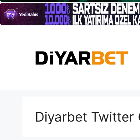
İçeriğe
atla
Diyarbet Twitter