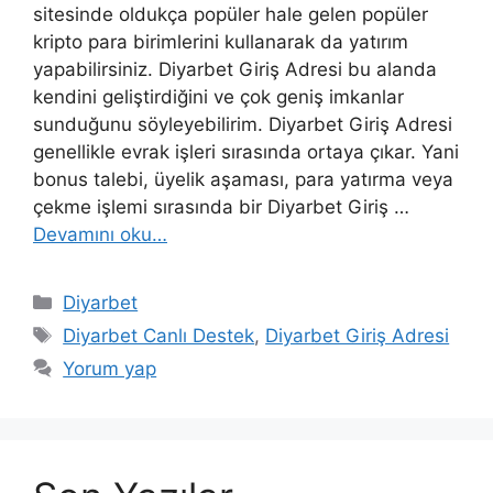
sitesinde oldukça popüler hale gelen popüler
kripto para birimlerini kullanarak da yatırım
yapabilirsiniz. Diyarbet Giriş Adresi bu alanda
kendini geliştirdiğini ve çok geniş imkanlar
sunduğunu söyleyebilirim. Diyarbet Giriş Adresi
genellikle evrak işleri sırasında ortaya çıkar. Yani
bonus talebi, üyelik aşaması, para yatırma veya
çekme işlemi sırasında bir Diyarbet Giriş …
Devamını oku…
Kategoriler
Diyarbet
Etiketler
Diyarbet Canlı Destek
,
Diyarbet Giriş Adresi
Yorum yap