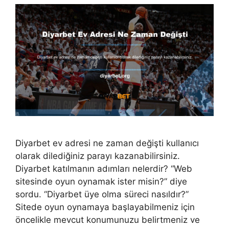
Diyarbet ev adresi ne zaman değişti kullanıcı
olarak dilediğiniz parayı kazanabilirsiniz.
Diyarbet katılmanın adımları nelerdir? “Web
sitesinde oyun oynamak ister misin?” diye
sordu. “Diyarbet üye olma süreci nasıldır?”
Sitede oyun oynamaya başlayabilmeniz için
öncelikle mevcut konumunuzu belirtmeniz ve