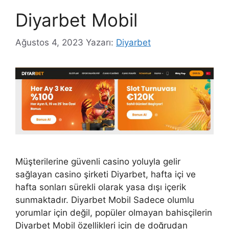
Diyarbet Mobil
Ağustos 4, 2023
Yazarı:
Diyarbet
Müşterilerine güvenli casino yoluyla gelir
sağlayan casino şirketi Diyarbet, hafta içi ve
hafta sonları sürekli olarak yasa dışı içerik
sunmaktadır. Diyarbet Mobil Sadece olumlu
yorumlar için değil, popüler olmayan bahisçilerin
Diyarbet Mobil özellikleri için de doğrudan