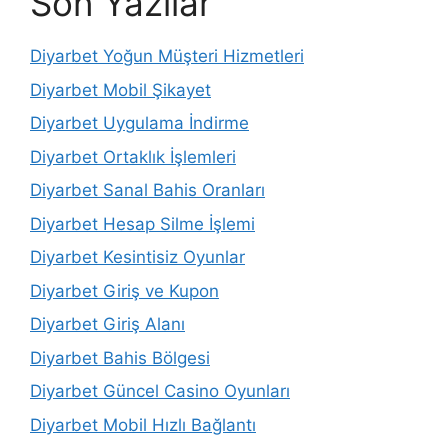
Son Yazılar
Diyarbet Yoğun Müşteri Hizmetleri
Diyarbet Mobil Şikayet
Diyarbet Uygulama İndirme
Diyarbet Ortaklık İşlemleri
Diyarbet Sanal Bahis Oranları
Diyarbet Hesap Silme İşlemi
Diyarbet Kesintisiz Oyunlar
Diyarbet Giriş ve Kupon
Diyarbet Giriş Alanı
Diyarbet Bahis Bölgesi
Diyarbet Güncel Casino Oyunları
Diyarbet Mobil Hızlı Bağlantı