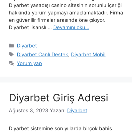
Diyarbet yasadışı casino sitesinin sorunlu içeriği
hakkında yorum yapmayı amaçlamaktadır. Firma
en güvenilir firmalar arasında öne çıkıyor.
Diyarbet lisanslı …
Devamını oku…
Kategoriler
Diyarbet
Etiketler
Diyarbet Canlı Destek
,
Diyarbet Mobil
Yorum yap
Diyarbet Giriş Adresi
Ağustos 3, 2023
Yazarı:
Diyarbet
Diyarbet sistemine son yıllarda birçok bahis