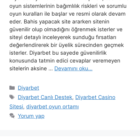
oyun sistemlerinin bağımlılık riskleri ve sorumlu
oyun kuralları ile başlar ve resmi olarak devam
eder. Bahis yapacak site ararken sitenin
güvenilir olup olmadığını öğrenmek isterler ve
siteyi detaylı inceleyerek sunduğu fırsatları
değerlendirerek bir üyelik sürecinden geçmek
isterler. Diyarbet bu sayede güvenilirlik
konusunda tatmin edici cevaplar veremeyen
sitelerin aksine …
Devamını oku…
Kategoriler
Diyarbet
Etiketler
Diyarbet Canlı Destek
,
Diyarbet Casino
Sitesi
,
diyarbet oyun ortamı
Yorum yap