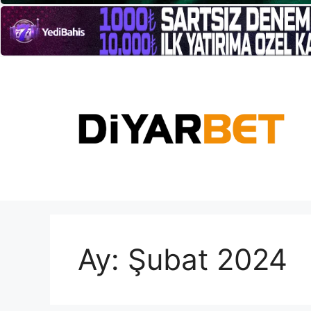
İçeriğe
atla
Ay:
Şubat 2024