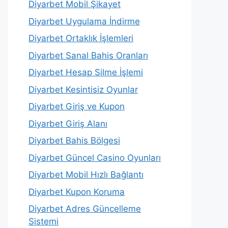
Diyarbet Mobil Şikayet
Diyarbet Uygulama İndirme
Diyarbet Ortaklık İşlemleri
Diyarbet Sanal Bahis Oranları
Diyarbet Hesap Silme İşlemi
Diyarbet Kesintisiz Oyunlar
Diyarbet Giriş ve Kupon
Diyarbet Giriş Alanı
Diyarbet Bahis Bölgesi
Diyarbet Güncel Casino Oyunları
Diyarbet Mobil Hızlı Bağlantı
Diyarbet Kupon Koruma
Diyarbet Adres Güncelleme
Sistemi