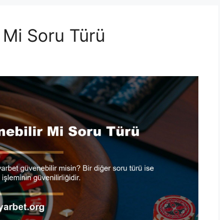
 Mi Soru Türü