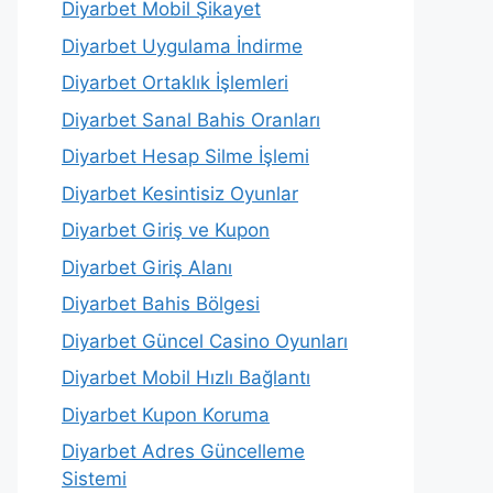
Diyarbet Mobil Şikayet
Diyarbet Uygulama İndirme
Diyarbet Ortaklık İşlemleri
Diyarbet Sanal Bahis Oranları
Diyarbet Hesap Silme İşlemi
Diyarbet Kesintisiz Oyunlar
Diyarbet Giriş ve Kupon
Diyarbet Giriş Alanı
Diyarbet Bahis Bölgesi
Diyarbet Güncel Casino Oyunları
Diyarbet Mobil Hızlı Bağlantı
Diyarbet Kupon Koruma
Diyarbet Adres Güncelleme
Sistemi