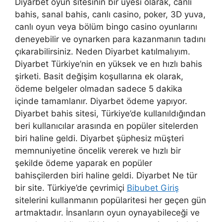
Diyarbet oyun sitesinin bir üyesi olarak, canlı
bahis, sanal bahis, canlı casino, poker, 3D yuva,
canlı oyun veya bölüm bingo casino oyunlarını
deneyebilir ve oynarken para kazanmanın tadını
çıkarabilirsiniz. Neden Diyarbet katılmalıyım.
Diyarbet Türkiye’nin en yüksek ve en hızlı bahis
şirketi. Basit değişim koşullarına ek olarak,
ödeme belgeler olmadan sadece 5 dakika
içinde tamamlanır. Diyarbet ödeme yapıyor.
Diyarbet bahis sitesi, Türkiye’de kullanıldığından
beri kullanıcılar arasında en popüler sitelerden
biri haline geldi. Diyarbet şüphesiz müşteri
memnuniyetine öncelik vererek ve hızlı bir
şekilde ödeme yaparak en popüler
bahisçilerden biri haline geldi. Diyarbet Ne tür
bir site. Türkiye’de çevrimiçi
Bibubet Giriş
sitelerini kullanmanın popülaritesi her geçen gün
artmaktadır. İnsanların oyun oynayabileceği ve