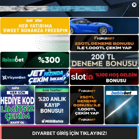
×
DIYARBET GİRİŞ İÇİN TIKLAYINIZ!