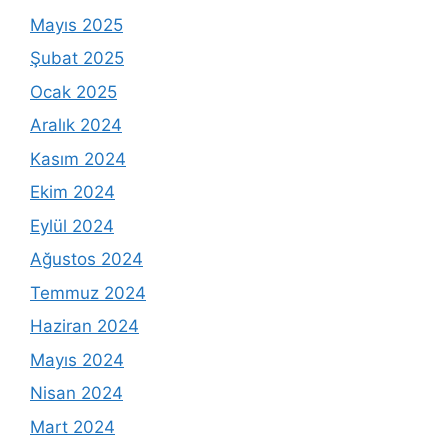
Mayıs 2025
Şubat 2025
Ocak 2025
Aralık 2024
Kasım 2024
Ekim 2024
Eylül 2024
Ağustos 2024
Temmuz 2024
Haziran 2024
Mayıs 2024
Nisan 2024
Mart 2024