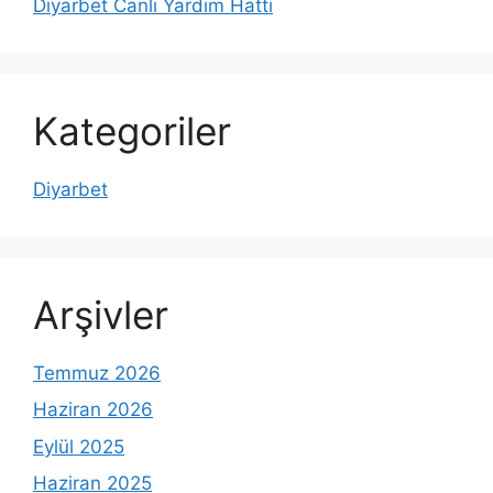
Diyarbet Canlı Yardım Hattı
Kategoriler
Diyarbet
Arşivler
Temmuz 2026
Haziran 2026
Eylül 2025
Haziran 2025