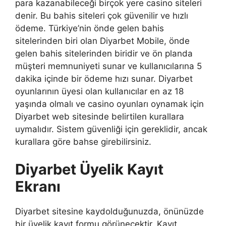
para kazanabileceği birçok yere casino siteleri
denir. Bu bahis siteleri çok güvenilir ve hızlı
ödeme. Türkiye’nin önde gelen bahis
sitelerinden biri olan Diyarbet Mobile, önde
gelen bahis sitelerinden biridir ve ön planda
müşteri memnuniyeti sunar ve kullanıcılarına 5
dakika içinde bir ödeme hızı sunar. Diyarbet
oyunlarının üyesi olan kullanıcılar en az 18
yaşında olmalı ve casino oyunları oynamak için
Diyarbet web sitesinde belirtilen kurallara
uymalıdır. Sistem güvenliği için gereklidir, ancak
kurallara göre bahse girebilirsiniz.
Diyarbet Üyelik Kayıt
Ekranı
Diyarbet sitesine kaydolduğunuzda, önünüzde
bir üyelik kayıt formu görünecektir. Kayıt