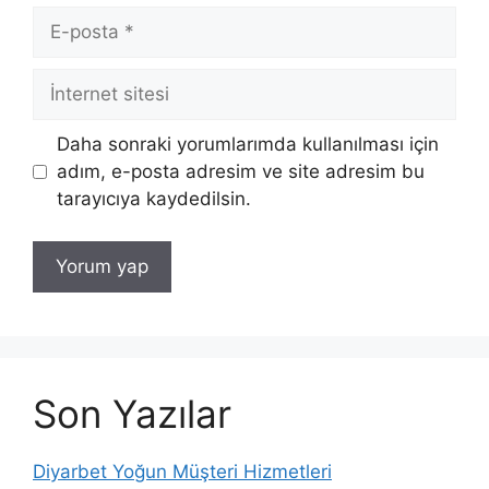
E-
posta
İnternet
sitesi
Daha sonraki yorumlarımda kullanılması için
adım, e-posta adresim ve site adresim bu
tarayıcıya kaydedilsin.
Son Yazılar
Diyarbet Yoğun Müşteri Hizmetleri