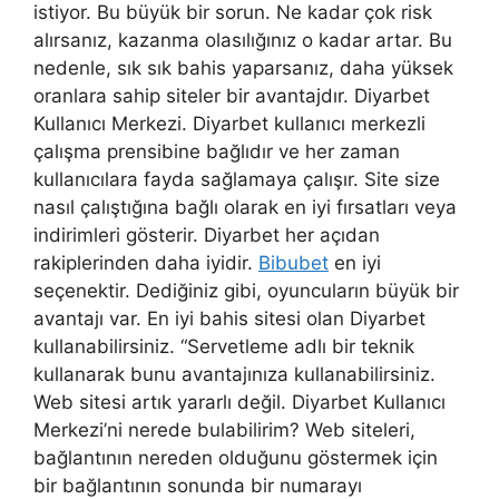
istiyor. Bu büyük bir sorun. Ne kadar çok risk
alırsanız, kazanma olasılığınız o kadar artar. Bu
nedenle, sık sık bahis yaparsanız, daha yüksek
oranlara sahip siteler bir avantajdır. Diyarbet
Kullanıcı Merkezi. Diyarbet kullanıcı merkezli
çalışma prensibine bağlıdır ve her zaman
kullanıcılara fayda sağlamaya çalışır. Site size
nasıl çalıştığına bağlı olarak en iyi fırsatları veya
indirimleri gösterir. Diyarbet her açıdan
rakiplerinden daha iyidir.
Bibubet
en iyi
seçenektir. Dediğiniz gibi, oyuncuların büyük bir
avantajı var. En iyi bahis sitesi olan Diyarbet
kullanabilirsiniz. “Servetleme adlı bir teknik
kullanarak bunu avantajınıza kullanabilirsiniz.
Web sitesi artık yararlı değil. Diyarbet Kullanıcı
Merkezi’ni nerede bulabilirim? Web siteleri,
bağlantının nereden olduğunu göstermek için
bir bağlantının sonunda bir numarayı