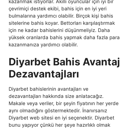
kazanmak istiyorlar. Akıllı oyuncular için iyi bir
çevrimiçi destek ekibi, bahis için en iyi yeri
bulmalarına yardımcı olabilir. Birçok kişi bahis
sitelerine bahis koyar. Bettorları karşılaştırmak
için ne kadar bahislerini düşünmeliyiz. Daha
yüksek oranlarda bahis yapmak daha fazla para
kazanmanıza yardımcı olabilir.
Diyarbet Bahis Avantaj
Dezavantajları
Diyarbet bahislerinin avantajları ve
dezavantajları hakkında size anlatacağız.
Makale veya veriler, bir şeyin fiyatının her yerde
aynı olmadığını göstermektedir. İnanırsanız
Diyarbet web sitesi en iyi seçenektir. Diyarbet
bunu yapıyor çünkü her şeye hazırlıklı olmak