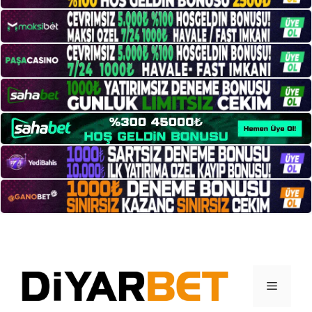
İçeriğe
atla
Menü