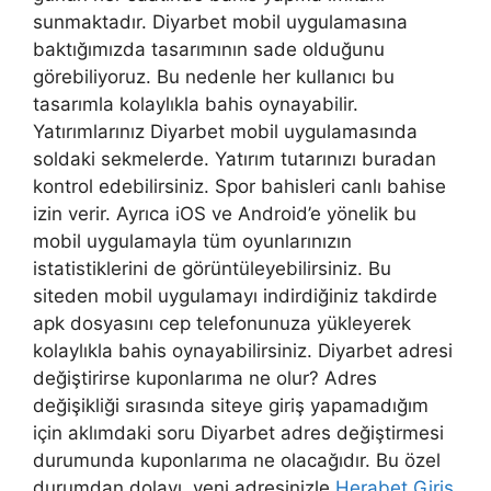
sunmaktadır. Diyarbet mobil uygulamasına
baktığımızda tasarımının sade olduğunu
görebiliyoruz. Bu nedenle her kullanıcı bu
tasarımla kolaylıkla bahis oynayabilir.
Yatırımlarınız Diyarbet mobil uygulamasında
soldaki sekmelerde. Yatırım tutarınızı buradan
kontrol edebilirsiniz. Spor bahisleri canlı bahise
izin verir. Ayrıca iOS ve Android’e yönelik bu
mobil uygulamayla tüm oyunlarınızın
istatistiklerini de görüntüleyebilirsiniz. Bu
siteden mobil uygulamayı indirdiğiniz takdirde
apk dosyasını cep telefonunuza yükleyerek
kolaylıkla bahis oynayabilirsiniz. Diyarbet adresi
değiştirirse kuponlarıma ne olur? Adres
değişikliği sırasında siteye giriş yapamadığım
için aklımdaki soru Diyarbet adres değiştirmesi
durumunda kuponlarıma ne olacağıdır. Bu özel
durumdan dolayı, yeni adresinizle
Herabet Giriş