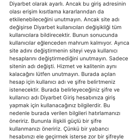
Diyarbet olarak ayarlı. Ancak bu giriş adresinin
olası erişim kısıtlama kararlarından da
etkilenebileceğini unutmayın. Ancak site adı
değişirse Diyarbet kullanıcıları değişikliği tüm
kullanıcılara bildirecektir. Bunun sonucunda
kullanıcılar eğlenceden mahrum kalmıyor. Ayrıca
site adını değiştirmenin siteyi veya kullanıcı
hesaplarını değiştirmediğini unutmayın. Sadece
sitenin adı değişti. Hizmet ve kalitenin aynı
kalacağını lütfen unutmayın. Burada açılan
hesap için kullanıcı adı ve şifre belirtmeniz
istenecektir. Burada belirleyeceğiniz şifre ve
kullanıcı adı Diyarbet Giriş hesabınıza giriş
yapmak için kullanacağınız bilgilerdir. Bu
nedenle burada verilen bilgileri hatırlamanızı
öneririz. Bununla ilişkili güçlü bir şifre
kullanmanızı öneririz. Çünkü bir yabancı
hesabınızı ele geçirmek isterse zor bir şifreyle