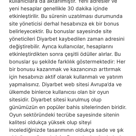
kullanıcılara da aktarılmıştır. Yeni adresler ve
yeni hesaplar genellikle 30 dakika içinde
etkinleştirilir. Bu sürenin uzatılması durumunda
site yöneticisi derhal hesabınıza ek bir bonus
belirleyecektir. Bu bonuslar sayesinde site
yöneticileri Diyarbet kaybedilen zaman adresini
değiştirebilir. Ayrıca kullanıcılar, hesaplarını
etkinleştirdikten sonra çeşitli ödüller alırlar. Bu
bonuslar şu şekilde farklılık göstermektedir: Her
bir bonusu kazanmak ve kazancınızı arttırmak
için hesabınızı aktif olarak kullanmalı ve yatırım
yapmalısınız. Diyarbet web sitesi Avrupa’da ve
ülkemde binlerce kullanıcısı olan bir oyun
sitesidir. Diyarbet sitesi kurulmuş olup
günümüzün en popüler bahis sitelerinden biridir.
Oyun sektöründeki tecrübe sayesinde sitenin
kalitesi oldukça yüksek olup siteyi
incelediğinizde tasarımının oldukça sade ve şık