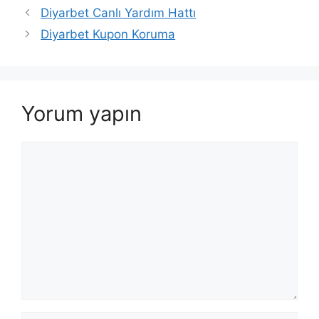
Diyarbet Canlı Yardım Hattı
Diyarbet Kupon Koruma
Yorum yapın
Yorum