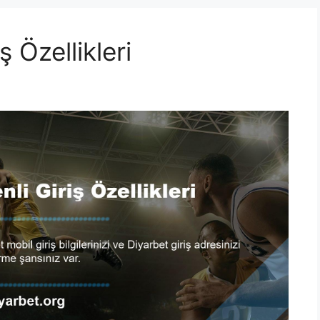
ş Özellikleri