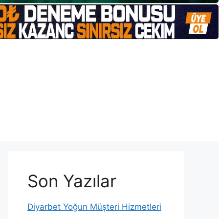
Son Yazılar
Diyarbet Yoğun Müşteri Hizmetleri