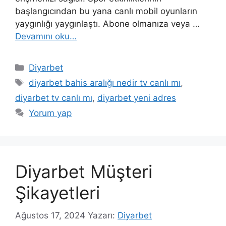
başlangıcından bu yana canlı mobil oyunların
yaygınlığı yaygınlaştı. Abone olmanıza veya …
Devamını oku…
Kategoriler
Diyarbet
Etiketler
diyarbet bahis aralığı nedir tv canlı mı
,
diyarbet tv canlı mı
,
diyarbet yeni adres
Yorum yap
Diyarbet Müşteri
Şikayetleri
Ağustos 17, 2024
Yazarı:
Diyarbet