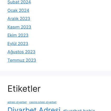
Şubat 2024
Ocak 2024
Aralık 2023
Kasım 2023
Ekim 2023
Eylül 2023
Ağustos 2023
Temmuz 2023
Etiketler
adresi diyarbet
casino sitesi diyarbet
Diyarbet Adresi