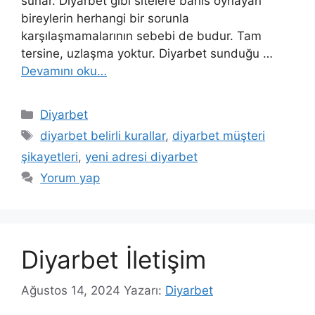
sunar. Diyarbet gibi sitelere bahis oynayan
bireylerin herhangi bir sorunla
karşılaşmamalarının sebebi de budur. Tam
tersine, uzlaşma yoktur. Diyarbet sunduğu …
Devamını oku…
Kategoriler
Diyarbet
Etiketler
diyarbet belirli kurallar
,
diyarbet müşteri
şikayetleri
,
yeni adresi diyarbet
Yorum yap
Diyarbet İletişim
Ağustos 14, 2024
Yazarı:
Diyarbet