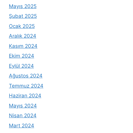
Mayıs 2025
Şubat 2025
Ocak 2025
Aralık 2024
Kasım 2024
Ekim 2024
Eylül 2024
Ağustos 2024
Temmuz 2024
Haziran 2024
Mayıs 2024
Nisan 2024
Mart 2024