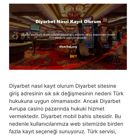
Diyarbet nasıl kayıt olurum Diyarbet sitesine
giriş adresinin sık sık değişmesinin nedeni Türk
hukukuna uygun olmamasıdır. Ancak Diyarbet
Avrupa casino pazarında hukuki hizmet
vermektedir. Diyarbet mobil bahis sitesidir. Bu
nedenle kullanıcılarımıza web sitemizde birden
fazla kayıt seçeneği sunuyoruz. Türk servisi,