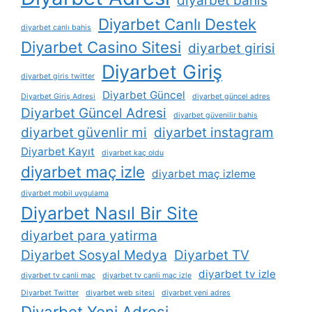
diyarbet bahis
Diyarbet Canlı Destek
diyarbet canlı bahis
Diyarbet Casino Sitesi
diyarbet girisi
Diyarbet Giriş
diyarbet giris twitter
Diyarbet Güncel
Diyarbet Giriş Adresi
diyarbet güncel adres
Diyarbet Güncel Adresi
diyarbet güvenilir bahis
diyarbet güvenlir mi
diyarbet instagram
Diyarbet Kayıt
diyarbet kaç oldu
diyarbet maç izle
diyarbet maç izleme
diyarbet mobil uygulama
Diyarbet Nasıl Bir Site
diyarbet para yatirma
Diyarbet Sosyal Medya
Diyarbet TV
diyarbet tv izle
diyarbet tv canli maç
diyarbet tv canli maç izle
Diyarbet Twitter
diyarbet web sitesi
diyarbet yeni adres
Diyarbet Yeni Adresi