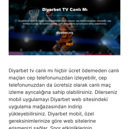
Diyarbet tv canlı mı hiçbir ücret ödemeden canlı
maçları cep telefonunuzdan izleyebilir, cep
telefonunuzdan da ücretsiz olarak canlı maç
izleme ayrıcalığına sahip olabilirsiniz. Dilerseniz
mobil uygulamayı Diyarbet web sitesindeki
uygulama mağazasından indirip
yükleyebilirsiniz. Diyarbet mobil, özel
gereksinimlerinize göre web sitelerine
erişmenizi sağlar. Spor etkinliklerinin