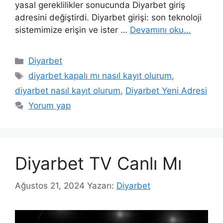
yasal gereklilikler sonucunda Diyarbet giriş
adresini değiştirdi. Diyarbet girişi: son teknoloji
sistemimize erişin ve ister …
Devamını oku…
Kategoriler
Diyarbet
Etiketler
diyarbet kapalı mı nasıl kayıt olurum
,
diyarbet nasıl kayıt olurum
,
Diyarbet Yeni Adresi
Yorum yap
Diyarbet TV Canlı Mı
Ağustos 21, 2024
Yazarı:
Diyarbet