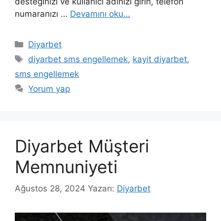
desteğinizi ve kullanıcı adınızı girin, telefon
numaranızı …
Devamını oku…
Kategoriler
Diyarbet
Etiketler
diyarbet sms engellemek
,
kayit diyarbet
,
sms engellemek
Yorum yap
Diyarbet Müşteri
Memnuniyeti
Ağustos 28, 2024
Yazarı:
Diyarbet