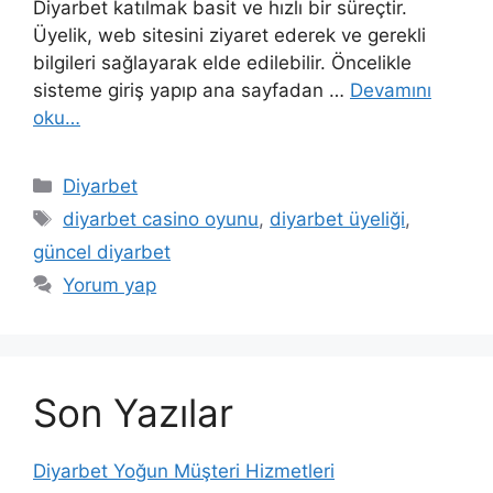
Diyarbet katılmak basit ve hızlı bir süreçtir.
Üyelik, web sitesini ziyaret ederek ve gerekli
bilgileri sağlayarak elde edilebilir. Öncelikle
sisteme giriş yapıp ana sayfadan …
Devamını
oku…
Kategoriler
Diyarbet
Etiketler
diyarbet casino oyunu
,
diyarbet üyeliği
,
güncel diyarbet
Yorum yap
Son Yazılar
Diyarbet Yoğun Müşteri Hizmetleri