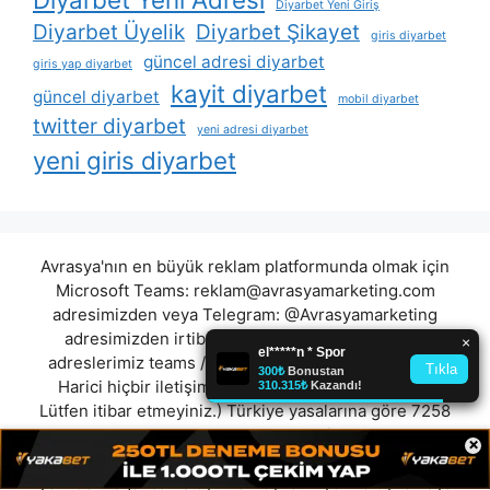
Diyarbet Yeni Giriş
Diyarbet Üyelik
Diyarbet Şikayet
giris diyarbet
güncel adresi diyarbet
giris yap diyarbet
kayit diyarbet
güncel diyarbet
mobil diyarbet
twitter diyarbet
yeni adresi diyarbet
yeni giris diyarbet
Avrasya'nın en büyük reklam platformunda olmak için
Microsoft Teams:
reklam@avrasyamarketing.com
adresimizden veya Telegram: @Avrasyamarketing
adresimizden irtibat kurabilirsiniz. (Tek iletişim
adreslerimiz teams / telegram ve mail adresimizdir.
Harici hiçbir iletişim adresimiz bulunmamaktadır.
Lütfen itibar etmeyiniz.) Türkiye yasalarına göre 7258
sayılı kanun uyarınca yasa dışı bahis oynamanın
×
cezaları mevcuttur. Şu an bulunduğunuz site hiç bir
şekilde illegal bahis oyunları oynatmıyor ve oynamaya