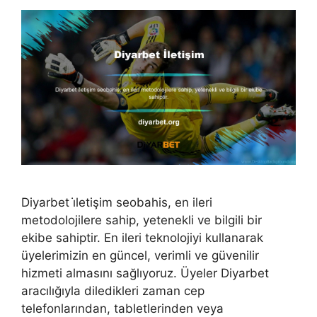
Diyarbet i̇letişim seobahis, en ileri
metodolojilere sahip, yetenekli ve bilgili bir
ekibe sahiptir. En ileri teknolojiyi kullanarak
üyelerimizin en güncel, verimli ve güvenilir
hizmeti almasını sağlıyoruz. Üyeler Diyarbet
aracılığıyla diledikleri zaman cep
telefonlarından, tabletlerinden veya