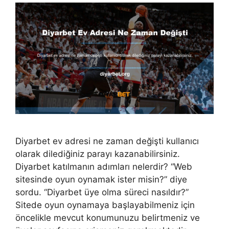
Diyarbet ev adresi ne zaman değişti kullanıcı
olarak dilediğiniz parayı kazanabilirsiniz.
Diyarbet katılmanın adımları nelerdir? “Web
sitesinde oyun oynamak ister misin?” diye
sordu. “Diyarbet üye olma süreci nasıldır?”
Sitede oyun oynamaya başlayabilmeniz için
öncelikle mevcut konumunuzu belirtmeniz ve