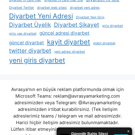
diyarbet tv canli maç
diyarbet tv canli maç izle
Diyarbet Twitter
diyarbet web sitesi
diyarbet yeni adres
Diyarbet Yeni Adresi
Diyarbet Yeni Giriş
Diyarbet Üyelik
Diyarbet Şikayet
giris diyarbet
güncel adresi diyarbet
giris yap diyarbet
kayit diyarbet
güncel diyarbet
mobil diyarbet
twitter diyarbet
yeni adresi diyarbet
yeni giris diyarbet
Avrasya'nın en büyük reklam platformunda olmak için
Microsoft Teams:
reklam@avrasyamarketing.com
adresimizden veya Telegram: @Avrasyamarketing
adresimizden irtibat kurabilirsiniz. (Tek iletişim
adreslerimiz teams / telegram ve mail adresimizdir.
Harici hiçbir iletişim adresimiz bulunmamaktadır.
Lütfen itibar etmeyiniz.) Türkiye yasalarına göre 7258