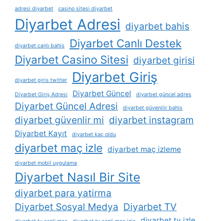
adresi diyarbet
casino sitesi diyarbet
Diyarbet Adresi
diyarbet bahis
Diyarbet Canlı Destek
diyarbet canlı bahis
Diyarbet Casino Sitesi
diyarbet girisi
Diyarbet Giriş
diyarbet giris twitter
Diyarbet Güncel
Diyarbet Giriş Adresi
diyarbet güncel adres
Diyarbet Güncel Adresi
diyarbet güvenilir bahis
diyarbet güvenlir mi
diyarbet instagram
Diyarbet Kayıt
diyarbet kaç oldu
diyarbet maç izle
diyarbet maç izleme
diyarbet mobil uygulama
Diyarbet Nasıl Bir Site
diyarbet para yatirma
Diyarbet Sosyal Medya
Diyarbet TV
diyarbet tv izle