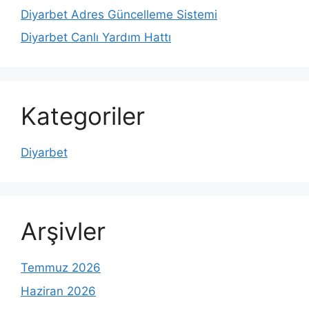
Diyarbet Adres Güncelleme Sistemi
Diyarbet Canlı Yardım Hattı
Kategoriler
Diyarbet
Arşivler
Temmuz 2026
Haziran 2026