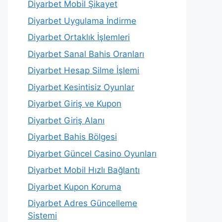
Diyarbet Mobil Şikayet
Diyarbet Uygulama İndirme
Diyarbet Ortaklık İşlemleri
Diyarbet Sanal Bahis Oranları
Diyarbet Hesap Silme İşlemi
Diyarbet Kesintisiz Oyunlar
Diyarbet Giriş ve Kupon
Diyarbet Giriş Alanı
Diyarbet Bahis Bölgesi
Diyarbet Güncel Casino Oyunları
Diyarbet Mobil Hızlı Bağlantı
Diyarbet Kupon Koruma
Diyarbet Adres Güncelleme
Sistemi