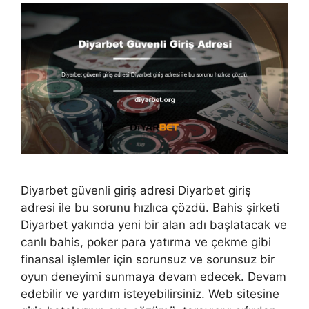
Diyarbet güvenli giriş adresi Diyarbet giriş
adresi ile bu sorunu hızlıca çözdü. Bahis şirketi
Diyarbet yakında yeni bir alan adı başlatacak ve
canlı bahis, poker para yatırma ve çekme gibi
finansal işlemler için sorunsuz ve sorunsuz bir
oyun deneyimi sunmaya devam edecek. Devam
edebilir ve yardım isteyebilirsiniz. Web sitesine