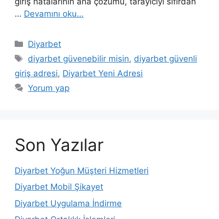
giriş hatalarının ana çözümü, tarayıcıyı sıfırdan
…
Devamını oku…
Kategoriler
Diyarbet
Etiketler
diyarbet güvenebilir misin
,
diyarbet güvenli
giriş adresi
,
Diyarbet Yeni Adresi
Yorum yap
Son Yazılar
Diyarbet Yoğun Müşteri Hizmetleri
Diyarbet Mobil Şikayet
Diyarbet Uygulama İndirme