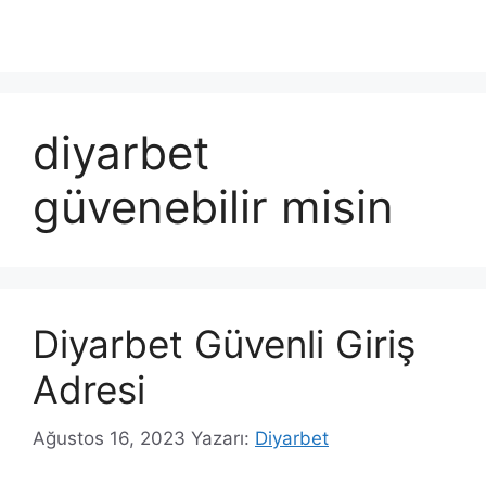
diyarbet
güvenebilir misin
Diyarbet Güvenli Giriş
Adresi
Ağustos 16, 2023
Yazarı:
Diyarbet