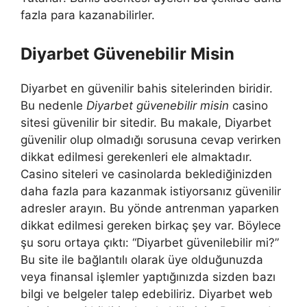
fazla para kazanabilirler.
Diyarbet Güvenebilir Misin
Diyarbet en güvenilir bahis sitelerinden biridir.
Bu nedenle
Diyarbet güvenebilir misin
casino
sitesi güvenilir bir sitedir. Bu makale, Diyarbet
güvenilir olup olmadığı sorusuna cevap verirken
dikkat edilmesi gerekenleri ele almaktadır.
Casino siteleri ve casinolarda beklediğinizden
daha fazla para kazanmak istiyorsanız güvenilir
adresler arayın. Bu yönde antrenman yaparken
dikkat edilmesi gereken birkaç şey var. Böylece
şu soru ortaya çıktı: “Diyarbet güvenilebilir mi?”
Bu site ile bağlantılı olarak üye olduğunuzda
veya finansal işlemler yaptığınızda sizden bazı
bilgi ve belgeler talep edebiliriz. Diyarbet web