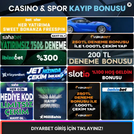
×
DIYARBET GİRİŞ İÇİN TIKLAYINIZ!