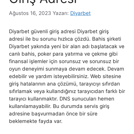
Ağustos 16, 2023
Yazarı:
Diyarbet
Diyarbet güvenli giriş adresi Diyarbet giriş
adresi ile bu sorunu hızlıca çözdü. Bahis şirketi
Diyarbet yakında yeni bir alan adı başlatacak ve
canlı bahis, poker para yatırma ve çekme gibi
finansal işlemler için sorunsuz ve sorunsuz bir
oyun deneyimi sunmaya devam edecek. Devam
edebilir ve yardım isteyebilirsiniz. Web sitesine
giriş hatalarının ana çözümü, tarayıcıyı sıfırdan
sıfırlamak veya kullandığınız tarayıcıdan farklı bir
tarayıcı kullanmaktır. DNS sunucuları hemen
kullanılamayabilir. Bu durumda servis giriş
adresine başvurmadan önce bir süre
beklemekte fayda var.