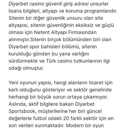
Diyarbet casino güvenli giriş adresi
unsurlar
lisans bilgileri, altyapı ve koruma programlarıdır.
Sitenin bir diğer güvenlik unsuru olan site
altyapısı, sitenin güvenliğinin eksiksiz ve güçlü
olması için Netent Altyapı Firmasından
alınmıştır.Sitenin birçok bölümünden biri olan
Diyarbet spor bahisleri bölümü, sitenin
kurulduğu günden bu yana varlığını
sürdürmekte ve Türk casino tutkunlarının ilgi
odağı olmuştur.
Yeni oyunun yapısı, hangi alanların ticaret için
karlı olduğunu gösteriyor ve sektör genelinde
herhangi bir büyük sorun ortaya çıkarmıyor.
Aslında, aktif bilgilere bakan Diyarbet
Sportsbook, müşterilerine her biri güncel
değerlerle futbol odaklı 20 farklı sektör için en
son verileri sunmaktadır. Modern bir oyun