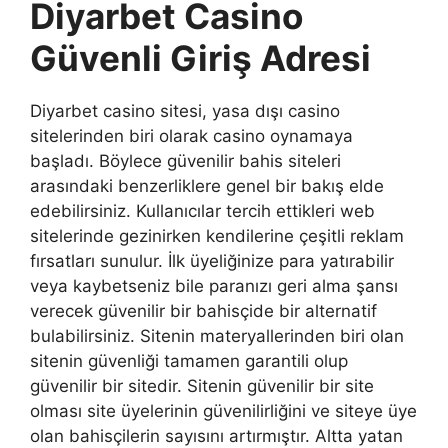
Diyarbet Casino
Güvenli Giriş Adresi
Diyarbet casino sitesi, yasa dışı casino
sitelerinden biri olarak casino oynamaya
başladı. Böylece güvenilir bahis siteleri
arasındaki benzerliklere genel bir bakış elde
edebilirsiniz. Kullanıcılar tercih ettikleri web
sitelerinde gezinirken kendilerine çeşitli reklam
fırsatları sunulur. İlk üyeliğinize para yatırabilir
veya kaybetseniz bile paranızı geri alma şansı
verecek güvenilir bir bahisçide bir alternatif
bulabilirsiniz. Sitenin materyallerinden biri olan
sitenin güvenliği tamamen garantili olup
güvenilir bir sitedir. Sitenin güvenilir bir site
olması site üyelerinin güvenilirliğini ve siteye üye
olan bahisçilerin sayısını artırmıştır. Altta yatan