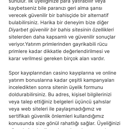
sunulur. İlk üyeliğinize para yatırabilir veya
kaybetseniz bile paranızı geri alma şansı
verecek güvenilir bir bahisçide bir alternatif
bulabilirsiniz. Harika bir deneyim bize diğer
Diyarbet güvenilir bir bahis sitesinin özellikleri
sitelerden daha kapsamlı ve güvenilir sonuçlar
veriyor.Yatırım primlerinden gayrikabili rücu
primlere kadar dikkatle değerlendirilmesi ve
karar verilmesi gereken birçok alan vardır.
Spor kayıplarından casino kayıplarına ve online
yatırım bonuslarına kadar çeşitli kampanyaları
inceledikten sonra sitenin üyelik formunu
doldurabilirsiniz. Bu adres, kişisel bilgilerinizi
veya talep ettiğiniz belgeleri üçüncü şahıslar
veya web siteleri ile paylaşmadığımız ve
sertifikalı güvenlik önlemleri kullandığımız
konusunda size gönül rahatlığı sağlar. Üyeliğinizi