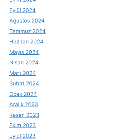
Eylül 2024
Ağustos 2024
Temmuz 2024
Haziran 2024
Mayıs 2024
Nisan 2024
Mart 2024
Şubat 2024
Ocak 2024
Aralık 2023
Kasım 2023
Ekim 2023
Eylül 2023