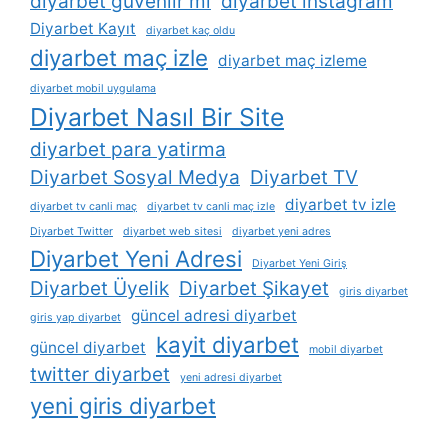
diyarbet güvenlir mi
diyarbet instagram
Diyarbet Kayıt
diyarbet kaç oldu
diyarbet maç izle
diyarbet maç izleme
diyarbet mobil uygulama
Diyarbet Nasıl Bir Site
diyarbet para yatirma
Diyarbet Sosyal Medya
Diyarbet TV
diyarbet tv izle
diyarbet tv canli maç
diyarbet tv canli maç izle
Diyarbet Twitter
diyarbet web sitesi
diyarbet yeni adres
Diyarbet Yeni Adresi
Diyarbet Yeni Giriş
Diyarbet Üyelik
Diyarbet Şikayet
giris diyarbet
güncel adresi diyarbet
giris yap diyarbet
kayit diyarbet
güncel diyarbet
mobil diyarbet
twitter diyarbet
yeni adresi diyarbet
yeni giris diyarbet