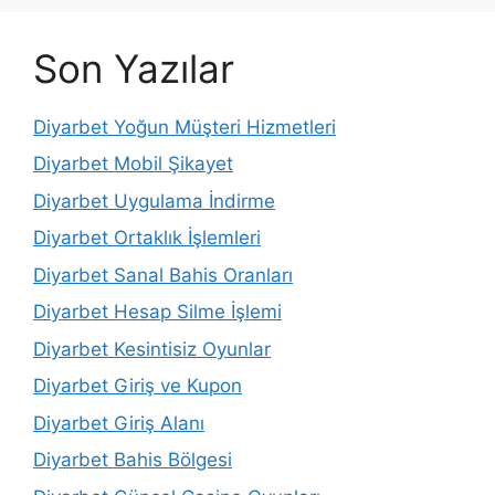
Son Yazılar
Diyarbet Yoğun Müşteri Hizmetleri
Diyarbet Mobil Şikayet
Diyarbet Uygulama İndirme
Diyarbet Ortaklık İşlemleri
Diyarbet Sanal Bahis Oranları
Diyarbet Hesap Silme İşlemi
Diyarbet Kesintisiz Oyunlar
Diyarbet Giriş ve Kupon
Diyarbet Giriş Alanı
Diyarbet Bahis Bölgesi