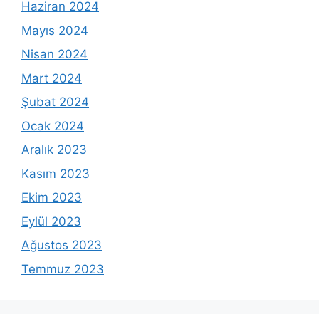
Haziran 2024
Mayıs 2024
Nisan 2024
Mart 2024
Şubat 2024
Ocak 2024
Aralık 2023
Kasım 2023
Ekim 2023
Eylül 2023
Ağustos 2023
Temmuz 2023