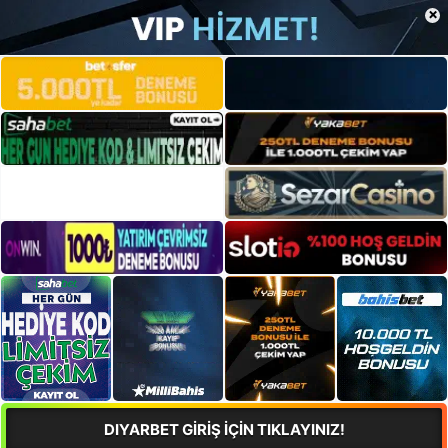
×
DIYARBET GİRİŞ İÇİN TIKLAYINIZ!