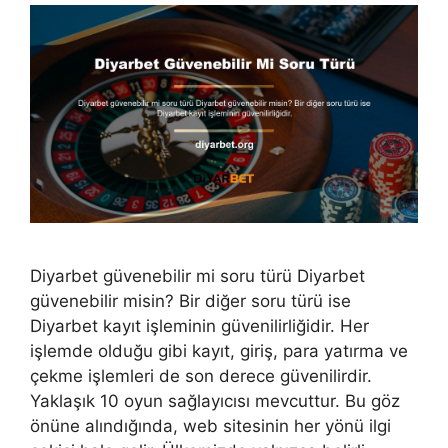
Diyarbet güvenebilir mi soru türü Diyarbet
güvenebilir misin? Bir diğer soru türü ise
Diyarbet kayıt işleminin güvenilirliğidir. Her
işlemde olduğu gibi kayıt, giriş, para yatırma ve
çekme işlemleri de son derece güvenilirdir.
Yaklaşık 10 oyun sağlayıcısı mevcuttur. Bu göz
önüne alındığında, web sitesinin her yönü ilgi