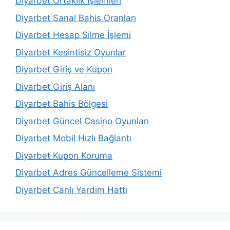
Diyarbet Ortaklık İşlemleri
Diyarbet Sanal Bahis Oranları
Diyarbet Hesap Silme İşlemi
Diyarbet Kesintisiz Oyunlar
Diyarbet Giriş ve Kupon
Diyarbet Giriş Alanı
Diyarbet Bahis Bölgesi
Diyarbet Güncel Casino Oyunları
Diyarbet Mobil Hızlı Bağlantı
Diyarbet Kupon Koruma
Diyarbet Adres Güncelleme Sistemi
Diyarbet Canlı Yardım Hattı