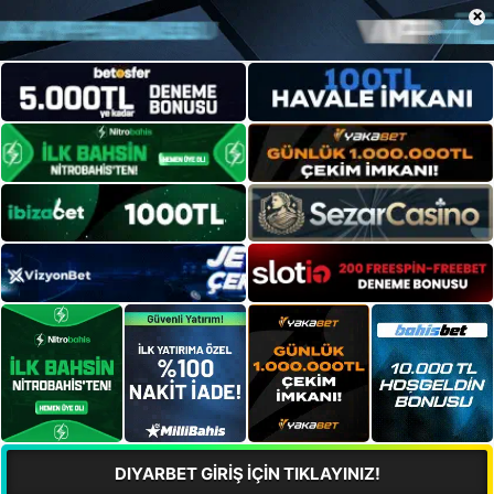
×
DIYARBET GİRİŞ İÇİN TIKLAYINIZ!