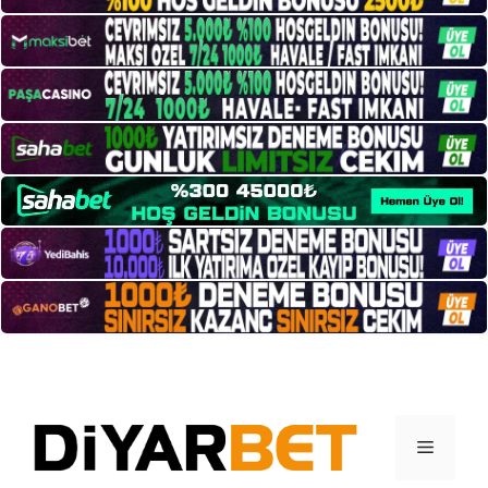
İçeriğe
atla
Menü