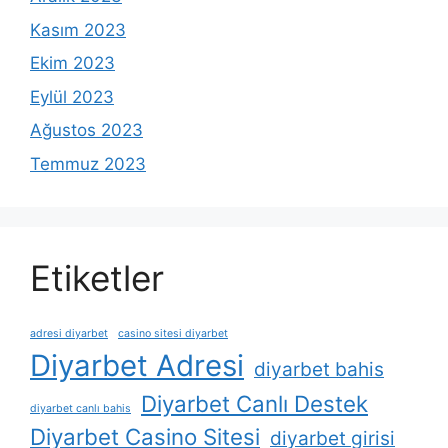
Kasım 2023
Ekim 2023
Eylül 2023
Ağustos 2023
Temmuz 2023
Etiketler
adresi diyarbet
casino sitesi diyarbet
Diyarbet Adresi
diyarbet bahis
Diyarbet Canlı Destek
diyarbet canlı bahis
Diyarbet Casino Sitesi
diyarbet girisi