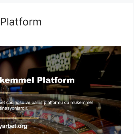
Platform