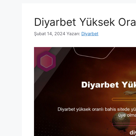
Diyarbet Yüksek Ora
Şubat 14, 2024
Yazarı:
Diyarbet