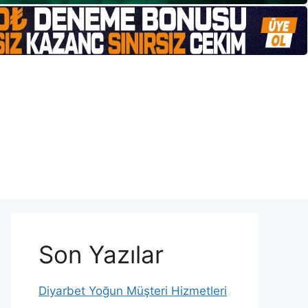
Son Yazılar
Diyarbet Yoğun Müşteri Hizmetleri