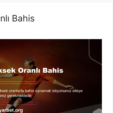
nlı Bahis