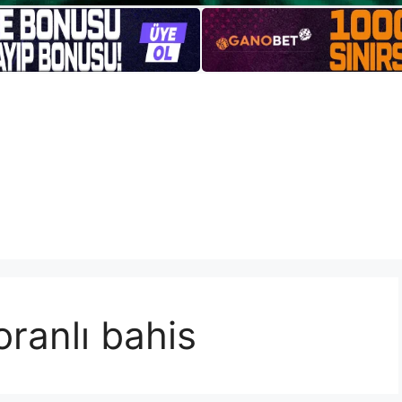
oranlı bahis