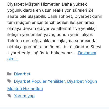
Diyarbet Müşteri Hizmetleri Daha yüksek
yoğunluklarda en uzun reaksiyon süreleri 24
saate bile ulaşabilir. Canlı sohbet, Diyarbet dahil
tüm müşteriler için tercih edilen iletişim aracı
olmaya devam ediyor ve alternatif ve yenilikçi
iletişim yöntemleri yavaş bunun yerini alıyor.
Telefon desteği, anlık mesajlaşma sonrasında
oldukça görünür olan önemli bir ölçümdür. Siteyi
ziyaret edip sağ üstte bakarsanız …
Devamını
oku…
Kategoriler
Diyarbet
Etiketler
Diyarbet Popüler Yenilikler
,
Diyarbet Yoğun
Müşteri Hizmetleri
Yorum yap