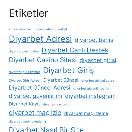
Etiketler
adresi diyarbet
casino sitesi diyarbet
Diyarbet Adresi
diyarbet bahis
Diyarbet Canlı Destek
diyarbet canlı bahis
Diyarbet Casino Sitesi
diyarbet girisi
Diyarbet Giriş
diyarbet giris twitter
Diyarbet Güncel
Diyarbet Giriş Adresi
diyarbet güncel adres
Diyarbet Güncel Adresi
diyarbet güvenilir bahis
diyarbet güvenlir mi
diyarbet instagram
Diyarbet Kayıt
diyarbet kaç oldu
diyarbet maç izle
diyarbet maç izleme
diyarbet mobil uygulama
Diyarbet Nasıl Bir Site