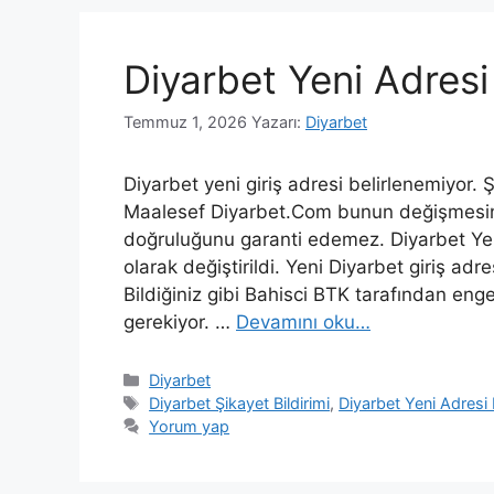
Diyarbet Yeni Adres
Temmuz 1, 2026
Yazarı:
Diyarbet
Diyarbet yeni giriş adresi belirlenemiyor. 
Maalesef Diyarbet.Com bunun değişmesini
doğruluğunu garanti edemez. Diyarbet Yeni
olarak değiştirildi. Yeni Diyarbet giriş ad
Bildiğiniz gibi Bahisci BTK tarafından eng
gerekiyor. …
Devamını oku…
Kategoriler
Diyarbet
Etiketler
Diyarbet Şikayet Bildirimi
,
Diyarbet Yeni Adresi
Yorum yap