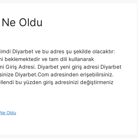
i Ne Oldu
Şimdi Diyarbet ve bu adres şu şekilde olacaktır:
 beklemektedir ve tam dili kullanarak
 Giriş Adresi. Diyarbet yeni giriş adresi Diyarbet
resinize Diyarbet.Com adresinden erişebilirsiniz.
ellendi bu yüzden giriş adresinizi değiştirmeniz
 Ne Oldu