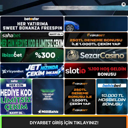
×
DIYARBET GİRİŞ İÇİN TIKLAYINIZ!