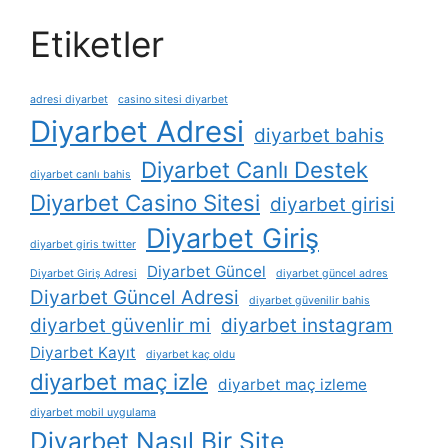
Etiketler
adresi diyarbet
casino sitesi diyarbet
Diyarbet Adresi
diyarbet bahis
Diyarbet Canlı Destek
diyarbet canlı bahis
Diyarbet Casino Sitesi
diyarbet girisi
Diyarbet Giriş
diyarbet giris twitter
Diyarbet Güncel
Diyarbet Giriş Adresi
diyarbet güncel adres
Diyarbet Güncel Adresi
diyarbet güvenilir bahis
diyarbet güvenlir mi
diyarbet instagram
Diyarbet Kayıt
diyarbet kaç oldu
diyarbet maç izle
diyarbet maç izleme
diyarbet mobil uygulama
Diyarbet Nasıl Bir Site