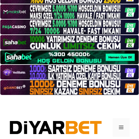
İçeriğe
atla
Menü