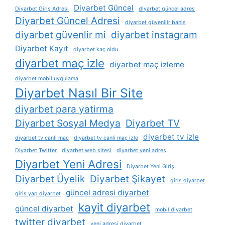
Diyarbet Güncel
Diyarbet Giriş Adresi
diyarbet güncel adres
Diyarbet Güncel Adresi
diyarbet güvenilir bahis
diyarbet güvenlir mi
diyarbet instagram
Diyarbet Kayıt
diyarbet kaç oldu
diyarbet maç izle
diyarbet maç izleme
diyarbet mobil uygulama
Diyarbet Nasıl Bir Site
diyarbet para yatirma
Diyarbet Sosyal Medya
Diyarbet TV
diyarbet tv izle
diyarbet tv canli maç
diyarbet tv canli maç izle
Diyarbet Twitter
diyarbet web sitesi
diyarbet yeni adres
Diyarbet Yeni Adresi
Diyarbet Yeni Giriş
Diyarbet Üyelik
Diyarbet Şikayet
giris diyarbet
güncel adresi diyarbet
giris yap diyarbet
kayit diyarbet
güncel diyarbet
mobil diyarbet
twitter diyarbet
yeni adresi diyarbet