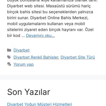
Diyarbet web sitesi. Masaüstü sürümü hariç
birçok bahis sitesi bu seçeneklerden yalnızca
birini sunar. Diyarbet Online Bahis Merkezi,
mobil uygulamalarını kullanan veya mobil
sitelerini ziyaret eden birçok hayranı var. Özel
bir kod …
Devamını oku…
Kategoriler
Diyarbet
Etiketler
Diyarbet Renkli Bahisler
,
Diyarbet Site Türü
Yorum yap
Son Yazılar
Diyarbet Yoğun Müşteri Hizmetleri