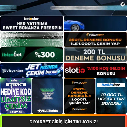
×
DIYARBET GİRİŞ İÇİN TIKLAYINIZ!