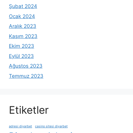
Şubat 2024
Ocak 2024
Aralık 2023
Kasım 2023
Ekim 2023
Eylül 2023
Ağustos 2023
Temmuz 2023
Etiketler
adresi diyarbet
casino sitesi diyarbet