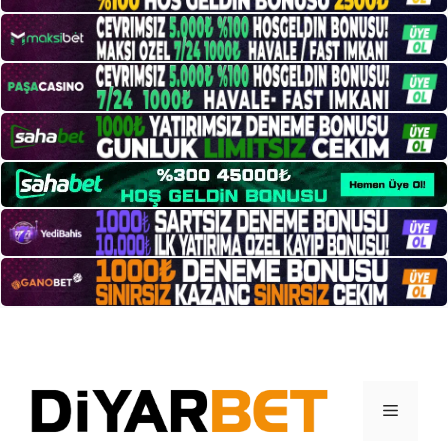
İçeriğe
atla
Menü