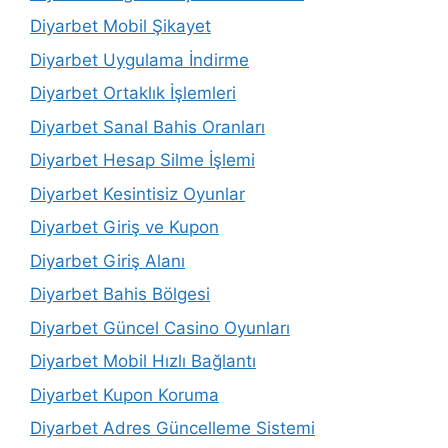
Diyarbet Mobil Şikayet
Diyarbet Uygulama İndirme
Diyarbet Ortaklık İşlemleri
Diyarbet Sanal Bahis Oranları
Diyarbet Hesap Silme İşlemi
Diyarbet Kesintisiz Oyunlar
Diyarbet Giriş ve Kupon
Diyarbet Giriş Alanı
Diyarbet Bahis Bölgesi
Diyarbet Güncel Casino Oyunları
Diyarbet Mobil Hızlı Bağlantı
Diyarbet Kupon Koruma
Diyarbet Adres Güncelleme Sistemi