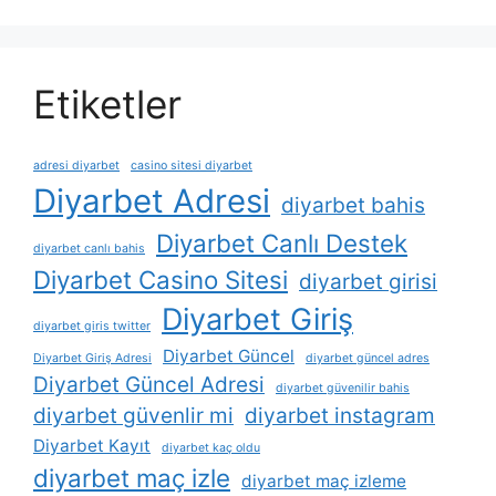
Etiketler
adresi diyarbet
casino sitesi diyarbet
Diyarbet Adresi
diyarbet bahis
Diyarbet Canlı Destek
diyarbet canlı bahis
Diyarbet Casino Sitesi
diyarbet girisi
Diyarbet Giriş
diyarbet giris twitter
Diyarbet Güncel
Diyarbet Giriş Adresi
diyarbet güncel adres
Diyarbet Güncel Adresi
diyarbet güvenilir bahis
diyarbet güvenlir mi
diyarbet instagram
Diyarbet Kayıt
diyarbet kaç oldu
diyarbet maç izle
diyarbet maç izleme