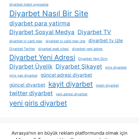
diyarbet mobil uygulama
Diyarbet Nasıl Bir Site
diyarbet para yatirma
Diyarbet Sosyal Medya
Diyarbet TV
diyarbet tv izle
diyarbet tv canli maç
diyarbet tv canli maç izle
Diyarbet Twitter
diyarbet web sitesi
diyarbet yeni adres
Diyarbet Yeni Adresi
Diyarbet Yeni Giriş
Diyarbet Üyelik
Diyarbet Şikayet
giris diyarbet
güncel adresi diyarbet
giris yap diyarbet
kayit diyarbet
güncel diyarbet
mobil diyarbet
twitter diyarbet
yeni adresi diyarbet
yeni giris diyarbet
Avrasya'nın en büyük reklam platformunda olmak için