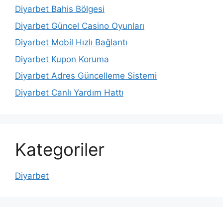
Diyarbet Bahis Bölgesi
Diyarbet Güncel Casino Oyunları
Diyarbet Mobil Hızlı Bağlantı
Diyarbet Kupon Koruma
Diyarbet Adres Güncelleme Sistemi
Diyarbet Canlı Yardım Hattı
Kategoriler
Diyarbet