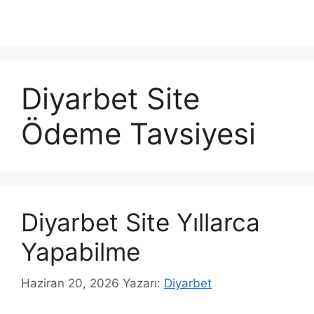
Diyarbet Site
Ödeme Tavsiyesi
Diyarbet Site Yıllarca
Yapabilme
Haziran 20, 2026
Yazarı:
Diyarbet