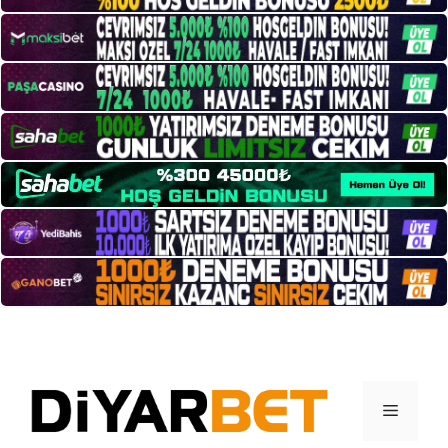
İçeriğe
atla
Menü