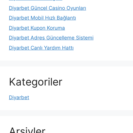
Diyarbet Güncel Casino Oyunları
Diyarbet Mobil Hızlı Bağlantı
Diyarbet Kupon Koruma
Diyarbet Adres Güncelleme Sistemi
Diyarbet Canlı Yardım Hattı
Kategoriler
Diyarbet
Arşivler