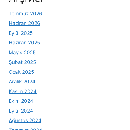
Temmuz 2026
Haziran 2026
Eylül 2025
Haziran 2025
Mayıs 2025
Şubat 2025
Ocak 2025
Aralık 2024
Kasım 2024
Ekim 2024
Eylül 2024
Ağustos 2024