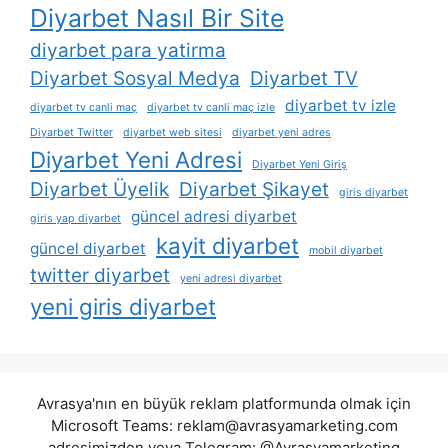
Diyarbet Nasıl Bir Site
diyarbet para yatirma
Diyarbet Sosyal Medya
Diyarbet TV
diyarbet tv izle
diyarbet tv canli maç
diyarbet tv canli maç izle
Diyarbet Twitter
diyarbet web sitesi
diyarbet yeni adres
Diyarbet Yeni Adresi
Diyarbet Yeni Giriş
Diyarbet Üyelik
Diyarbet Şikayet
giris diyarbet
güncel adresi diyarbet
giris yap diyarbet
kayit diyarbet
güncel diyarbet
mobil diyarbet
twitter diyarbet
yeni adresi diyarbet
yeni giris diyarbet
Avrasya'nın en büyük reklam platformunda olmak için
Microsoft Teams:
reklam@avrasyamarketing.com
adresimizden veya Telegram: @Avrasyamarketing