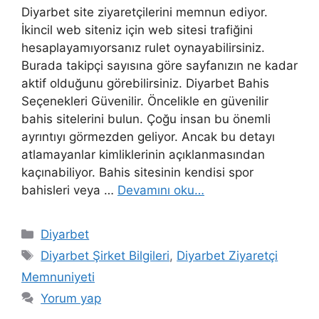
Diyarbet site ziyaretçilerini memnun ediyor.
İkincil web siteniz için web sitesi trafiğini
hesaplayamıyorsanız rulet oynayabilirsiniz.
Burada takipçi sayısına göre sayfanızın ne kadar
aktif olduğunu görebilirsiniz. Diyarbet Bahis
Seçenekleri Güvenilir. Öncelikle en güvenilir
bahis sitelerini bulun. Çoğu insan bu önemli
ayrıntıyı görmezden geliyor. Ancak bu detayı
atlamayanlar kimliklerinin açıklanmasından
kaçınabiliyor. Bahis sitesinin kendisi spor
bahisleri veya …
Devamını oku…
Kategoriler
Diyarbet
Etiketler
Diyarbet Şirket Bilgileri
,
Diyarbet Ziyaretçi
Memnuniyeti
Yorum yap