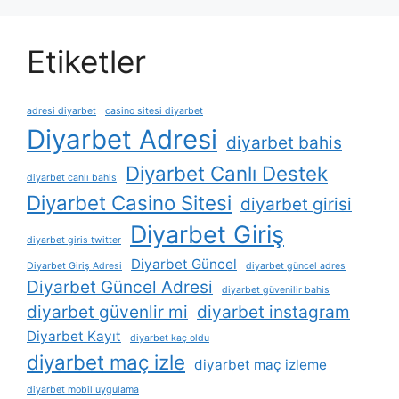
Etiketler
adresi diyarbet
casino sitesi diyarbet
Diyarbet Adresi
diyarbet bahis
Diyarbet Canlı Destek
diyarbet canlı bahis
Diyarbet Casino Sitesi
diyarbet girisi
Diyarbet Giriş
diyarbet giris twitter
Diyarbet Güncel
Diyarbet Giriş Adresi
diyarbet güncel adres
Diyarbet Güncel Adresi
diyarbet güvenilir bahis
diyarbet güvenlir mi
diyarbet instagram
Diyarbet Kayıt
diyarbet kaç oldu
diyarbet maç izle
diyarbet maç izleme
diyarbet mobil uygulama