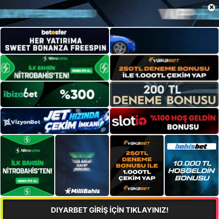
×
DIYARBET GİRİŞ İÇİN TIKLAYINIZ!