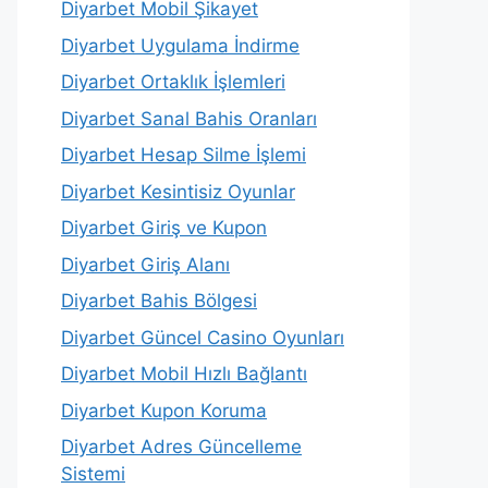
Diyarbet Mobil Şikayet
Diyarbet Uygulama İndirme
Diyarbet Ortaklık İşlemleri
Diyarbet Sanal Bahis Oranları
Diyarbet Hesap Silme İşlemi
Diyarbet Kesintisiz Oyunlar
Diyarbet Giriş ve Kupon
Diyarbet Giriş Alanı
Diyarbet Bahis Bölgesi
Diyarbet Güncel Casino Oyunları
Diyarbet Mobil Hızlı Bağlantı
Diyarbet Kupon Koruma
Diyarbet Adres Güncelleme
Sistemi