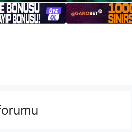
 forumu