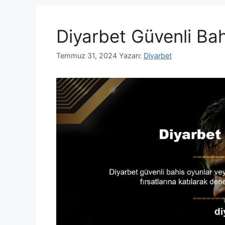
Diyarbet Güvenli Bah
Temmuz 31, 2024
Yazarı:
Diyarbet