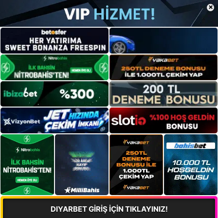
×
DIYARBET GİRİŞ İÇİN TIKLAYINIZ!