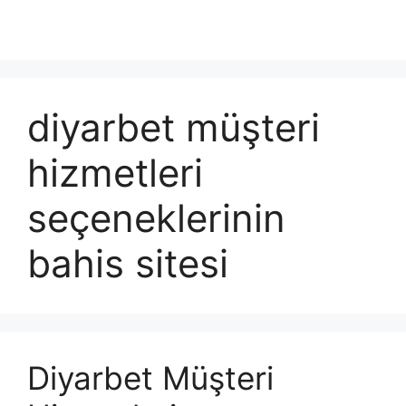
diyarbet müşteri
hizmetleri
seçeneklerinin
bahis sitesi
Diyarbet Müşteri