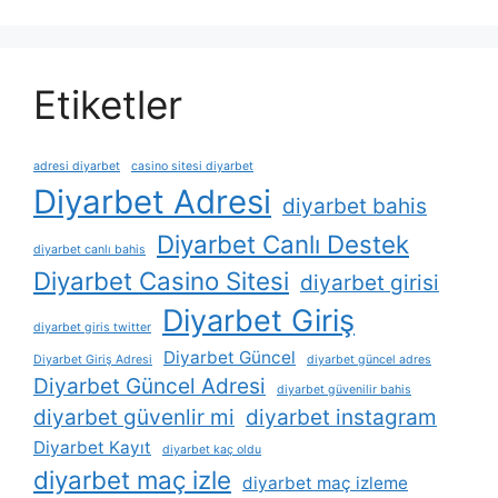
Etiketler
adresi diyarbet
casino sitesi diyarbet
Diyarbet Adresi
diyarbet bahis
Diyarbet Canlı Destek
diyarbet canlı bahis
Diyarbet Casino Sitesi
diyarbet girisi
Diyarbet Giriş
diyarbet giris twitter
Diyarbet Güncel
Diyarbet Giriş Adresi
diyarbet güncel adres
Diyarbet Güncel Adresi
diyarbet güvenilir bahis
diyarbet güvenlir mi
diyarbet instagram
Diyarbet Kayıt
diyarbet kaç oldu
diyarbet maç izle
diyarbet maç izleme