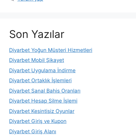
Son Yazılar
Diyarbet Yoğun Müşteri Hizmetleri
Diyarbet Mobil Şikayet
Diyarbet Uygulama İndirme
Diyarbet Ortaklık İşlemleri
Diyarbet Sanal Bahis Oranları
Diyarbet Hesap Silme İşlemi
Diyarbet Kesintisiz Oyunlar
Diyarbet Giriş ve Kupon
Diyarbet Giriş Alanı