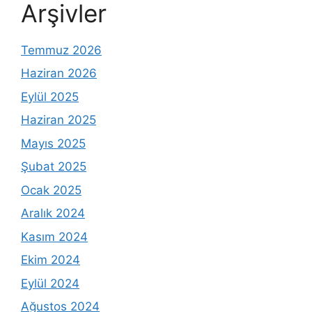
Arşivler
Temmuz 2026
Haziran 2026
Eylül 2025
Haziran 2025
Mayıs 2025
Şubat 2025
Ocak 2025
Aralık 2024
Kasım 2024
Ekim 2024
Eylül 2024
Ağustos 2024