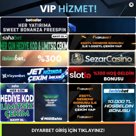
×
DIYARBET GİRİŞ İÇİN TIKLAYINIZ!