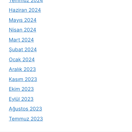
Temmuz 2024
Haziran 2024
Mayıs 2024
Nisan 2024
Mart 2024
Şubat 2024
Ocak 2024
Aralık 2023
Kasım 2023
Ekim 2023
Eylül 2023
Ağustos 2023
Temmuz 2023