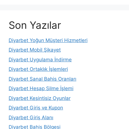
Son Yazılar
Diyarbet Yoğun Müşteri Hizmetleri
Diyarbet Mobil Şikayet
Diyarbet Uygulama İndirme
Diyarbet Ortaklık İşlemleri
Diyarbet Sanal Bahis Oranları
Diyarbet Hesap Silme İşlemi
Diyarbet Kesintisiz Oyunlar
Diyarbet Giriş ve Kupon
Diyarbet Giriş Alanı
Diyarbet Bahis Bölgesi