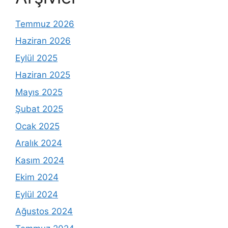
Temmuz 2026
Haziran 2026
Eylül 2025
Haziran 2025
Mayıs 2025
Şubat 2025
Ocak 2025
Aralık 2024
Kasım 2024
Ekim 2024
Eylül 2024
Ağustos 2024