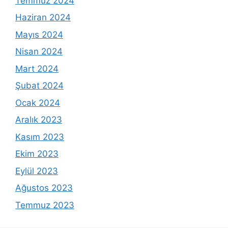
Temmuz 2024
Haziran 2024
Mayıs 2024
Nisan 2024
Mart 2024
Şubat 2024
Ocak 2024
Aralık 2023
Kasım 2023
Ekim 2023
Eylül 2023
Ağustos 2023
Temmuz 2023