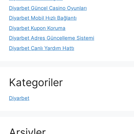
Diyarbet Güncel Casino Oyunları
Diyarbet Mobil Hızlı Bağlantı
Diyarbet Kupon Koruma
Diyarbet Adres Güncelleme Sistemi
Diyarbet Canlı Yardım Hattı
Kategoriler
Diyarbet
Arşivler