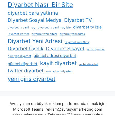
Diyarbet Nasıl Bir Site
diyarbet para yatirma
Diyarbet Sosyal Medya
Diyarbet TV
diyarbet tv izle
diyarbet tv canli maç
diyarbet tv canli maç izle
Diyarbet Twitter
diyarbet web sitesi
diyarbet yeni adres
Diyarbet Yeni Adresi
Diyarbet Yeni Giriş
Diyarbet Üyelik
Diyarbet Şikayet
giris diyarbet
güncel adresi diyarbet
giris yap diyarbet
kayit diyarbet
güncel diyarbet
mobil diyarbet
twitter diyarbet
yeni adresi diyarbet
yeni giris diyarbet
Avrasya'nın en büyük reklam platformunda olmak için
Microsoft Teams:
reklam@avrasyamarketing.com
adresimizden veya Telegram: @Avrasyamarketing