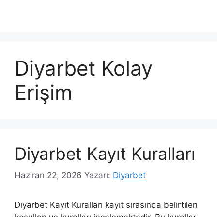
Diyarbet Kolay
Erişim
Diyarbet Kayıt Kuralları
Haziran 22, 2026
Yazarı:
Diyarbet
Diyarbet Kayıt Kuralları kayıt sırasında belirtilen
koşulları ve kuralları incelemektedir. Bu kurallar