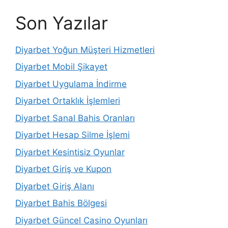
Son Yazılar
Diyarbet Yoğun Müşteri Hizmetleri
Diyarbet Mobil Şikayet
Diyarbet Uygulama İndirme
Diyarbet Ortaklık İşlemleri
Diyarbet Sanal Bahis Oranları
Diyarbet Hesap Silme İşlemi
Diyarbet Kesintisiz Oyunlar
Diyarbet Giriş ve Kupon
Diyarbet Giriş Alanı
Diyarbet Bahis Bölgesi
Diyarbet Güncel Casino Oyunları