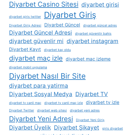
Diyarbet Casino Sitesi
diyarbet girisi
Diyarbet Giriş
diyarbet giris twitter
Diyarbet Güncel
Diyarbet Giriş Adresi
diyarbet güncel adres
Diyarbet Güncel Adresi
diyarbet güvenilir bahis
diyarbet güvenlir mi
diyarbet instagram
Diyarbet Kayıt
diyarbet kaç oldu
diyarbet maç izle
diyarbet maç izleme
diyarbet mobil uygulama
Diyarbet Nasıl Bir Site
diyarbet para yatirma
Diyarbet Sosyal Medya
Diyarbet TV
diyarbet tv izle
diyarbet tv canli maç
diyarbet tv canli maç izle
Diyarbet Twitter
diyarbet web sitesi
diyarbet yeni adres
Diyarbet Yeni Adresi
Diyarbet Yeni Giriş
Diyarbet Üyelik
Diyarbet Şikayet
giris diyarbet