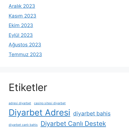
Aralık 2023
Kasım 2023
Ekim 2023
Eylül 2023
Ağustos 2023
Temmuz 2023
Etiketler
adresi diyarbet
casino sitesi diyarbet
Diyarbet Adresi
diyarbet bahis
Diyarbet Canlı Destek
diyarbet canlı bahis