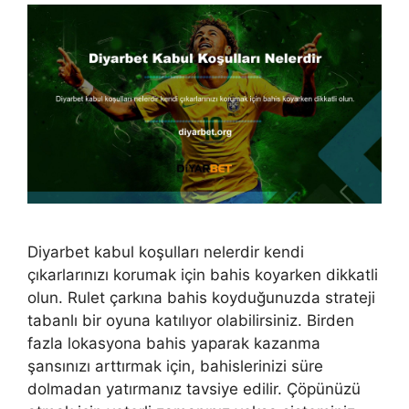
Diyarbet kabul koşulları nelerdir kendi
çıkarlarınızı korumak için bahis koyarken dikkatli
olun. Rulet çarkına bahis koyduğunuzda strateji
tabanlı bir oyuna katılıyor olabilirsiniz. Birden
fazla lokasyona bahis yaparak kazanma
şansınızı arttırmak için, bahislerinizi süre
dolmadan yatırmanız tavsiye edilir. Çöpünüzü