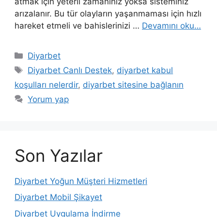
atmak için yeterli zamanınız yoksa sisteminiz
arızalanır. Bu tür olayların yaşanmaması için hızlı
hareket etmeli ve bahislerinizi …
Devamını oku…
Kategoriler
Diyarbet
Etiketler
Diyarbet Canlı Destek
,
diyarbet kabul
koşulları nelerdir
,
diyarbet sitesine bağlanın
Yorum yap
Son Yazılar
Diyarbet Yoğun Müşteri Hizmetleri
Diyarbet Mobil Şikayet
Diyarbet Uygulama İndirme