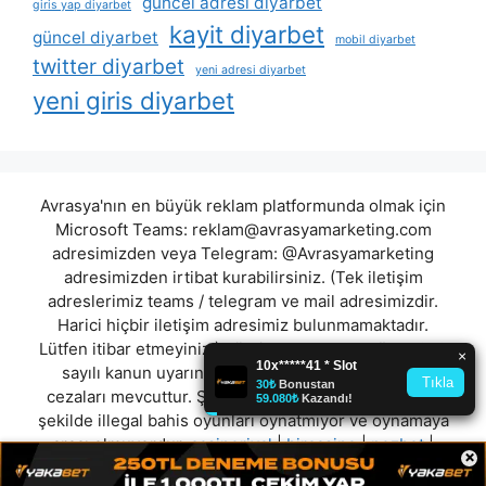
güncel adresi diyarbet
giris yap diyarbet
kayit diyarbet
güncel diyarbet
mobil diyarbet
twitter diyarbet
yeni adresi diyarbet
yeni giris diyarbet
Avrasya'nın en büyük reklam platformunda olmak için
Microsoft Teams:
reklam@avrasyamarketing.com
adresimizden veya Telegram: @Avrasyamarketing
adresimizden irtibat kurabilirsiniz. (Tek iletişim
adreslerimiz teams / telegram ve mail adresimizdir.
Harici hiçbir iletişim adresimiz bulunmamaktadır.
Lütfen itibar etmeyiniz.) Türkiye yasalarına göre 7258
sayılı kanun uyarınca yasa dışı bahis oynamanın
cezaları mevcuttur. Şu an bulunduğunuz site hiç bir
şekilde illegal bahis oyunları oynatmıyor ve oynamaya
aracı olmuyordur.
casinoriyal
|
bircasino
|
pozbet
|
×
betwild
|
siyahbet
|
betkorner
|
elipsbet
|
viracasino