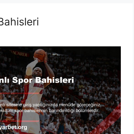
Bahisleri