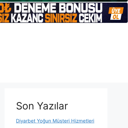
Son Yazılar
Diyarbet Yoğun Müşteri Hizmetleri