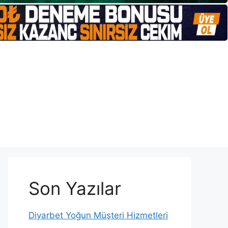
Son Yazılar
Diyarbet Yoğun Müşteri Hizmetleri