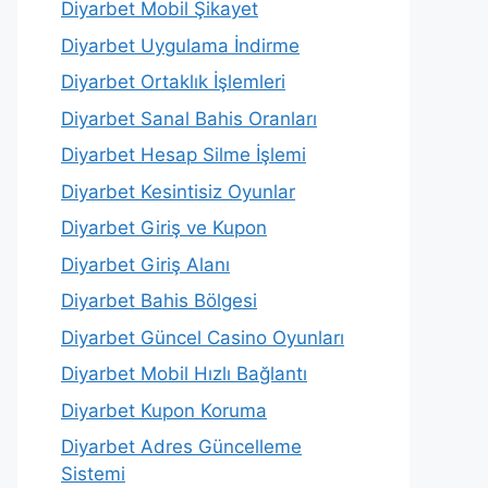
Diyarbet Mobil Şikayet
Diyarbet Uygulama İndirme
Diyarbet Ortaklık İşlemleri
Diyarbet Sanal Bahis Oranları
Diyarbet Hesap Silme İşlemi
Diyarbet Kesintisiz Oyunlar
Diyarbet Giriş ve Kupon
Diyarbet Giriş Alanı
Diyarbet Bahis Bölgesi
Diyarbet Güncel Casino Oyunları
Diyarbet Mobil Hızlı Bağlantı
Diyarbet Kupon Koruma
Diyarbet Adres Güncelleme
Sistemi