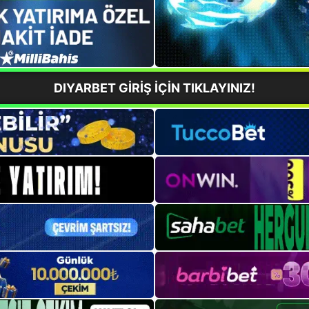
DIYARBET GİRİŞ İÇİN TIKLAYINIZ!