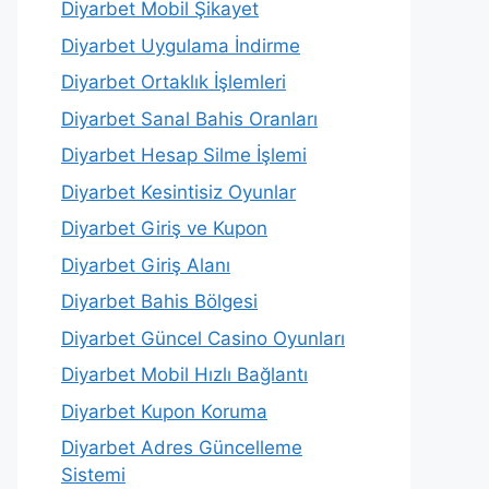
Diyarbet Mobil Şikayet
Diyarbet Uygulama İndirme
Diyarbet Ortaklık İşlemleri
Diyarbet Sanal Bahis Oranları
Diyarbet Hesap Silme İşlemi
Diyarbet Kesintisiz Oyunlar
Diyarbet Giriş ve Kupon
Diyarbet Giriş Alanı
Diyarbet Bahis Bölgesi
Diyarbet Güncel Casino Oyunları
Diyarbet Mobil Hızlı Bağlantı
Diyarbet Kupon Koruma
Diyarbet Adres Güncelleme
Sistemi