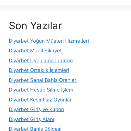
Son Yazılar
Diyarbet Yoğun Müşteri Hizmetleri
Diyarbet Mobil Şikayet
Diyarbet Uygulama İndirme
Diyarbet Ortaklık İşlemleri
Diyarbet Sanal Bahis Oranları
Diyarbet Hesap Silme İşlemi
Diyarbet Kesintisiz Oyunlar
Diyarbet Giriş ve Kupon
Diyarbet Giriş Alanı
Diyarbet Bahis Bölgesi