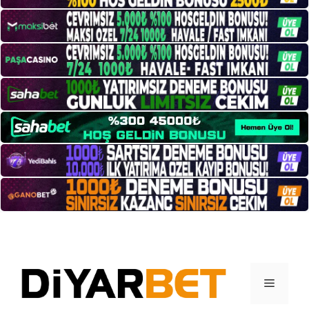
İçeriğe
atla
Menü