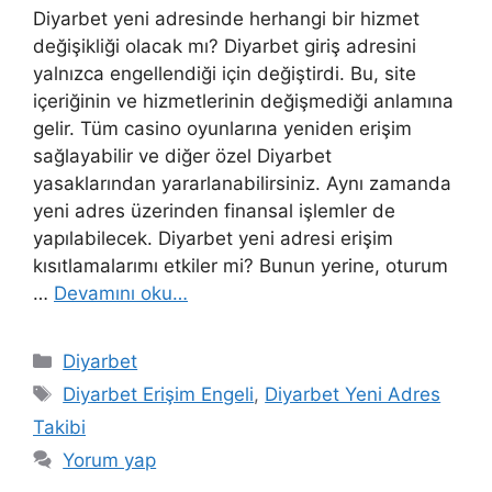
Diyarbet yeni adresinde herhangi bir hizmet
değişikliği olacak mı? Diyarbet giriş adresini
yalnızca engellendiği için değiştirdi. Bu, site
içeriğinin ve hizmetlerinin değişmediği anlamına
gelir. Tüm casino oyunlarına yeniden erişim
sağlayabilir ve diğer özel Diyarbet
yasaklarından yararlanabilirsiniz. Aynı zamanda
yeni adres üzerinden finansal işlemler de
yapılabilecek. Diyarbet yeni adresi erişim
kısıtlamalarımı etkiler mi? Bunun yerine, oturum
…
Devamını oku…
Kategoriler
Diyarbet
Etiketler
Diyarbet Erişim Engeli
,
Diyarbet Yeni Adres
Takibi
Yorum yap