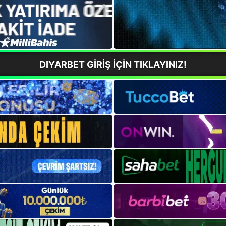
DIYARBET GİRİŞ İÇİN TIKLAYINIZ!