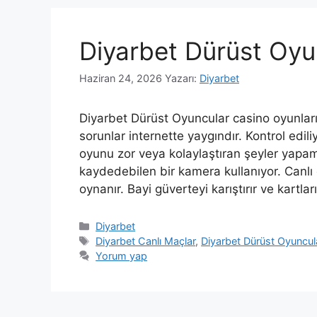
Diyarbet Dürüst Oyu
Haziran 24, 2026
Yazarı:
Diyarbet
Diyarbet Dürüst Oyuncular casino oyunlar
sorunlar internette yaygındır. Kontrol edil
oyunu zor veya kolaylaştıran şeyler yapa
kaydedebilen bir kamera kullanıyor. Canlı
oynanır. Bayi güverteyi karıştırır ve kartla
Kategoriler
Diyarbet
Etiketler
Diyarbet Canlı Maçlar
,
Diyarbet Dürüst Oyuncul
Yorum yap