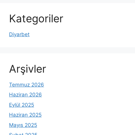
Kategoriler
Diyarbet
Arşivler
Temmuz 2026
Haziran 2026
Eylül 2025
Haziran 2025
Mayıs 2025