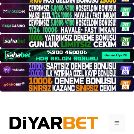
İçeriğe
atla
Menü