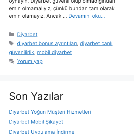
oynayın. Diyarbet güvenli olup olmadığından
emin olmamalıyız, çünkü bundan tam olarak
emin olamayız. Ancak …
Devamını oku…
Kategoriler
Diyarbet
Etiketler
diyarbet bonus ayrıntıları
,
diyarbet canlı
güvenilirlik
,
mobil diyarbet
Yorum yap
Son Yazılar
Diyarbet Yoğun Müşteri Hizmetleri
Diyarbet Mobil Şikayet
Diyarbet Uygulama İndirme