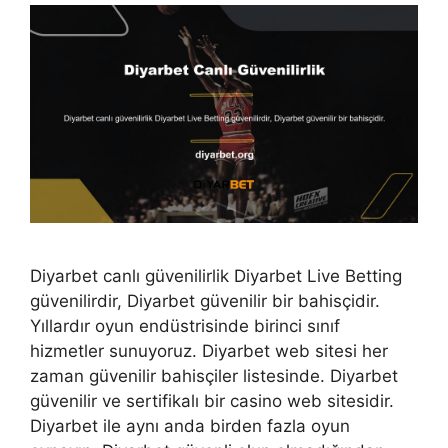
Diyarbet canlı güvenilirlik Diyarbet Live Betting
güvenilirdir, Diyarbet güvenilir bir bahisçidir.
Yıllardır oyun endüstrisinde birinci sınıf
hizmetler sunuyoruz. Diyarbet web sitesi her
zaman güvenilir bahisçiler listesinde. Diyarbet
güvenilir ve sertifikalı bir casino web sitesidir.
Diyarbet ile aynı anda birden fazla oyun