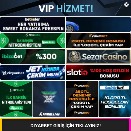
×
DIYARBET GİRİŞ İÇİN TIKLAYINIZ!