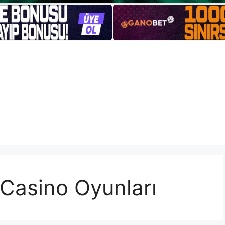
ı Casino Oyunları