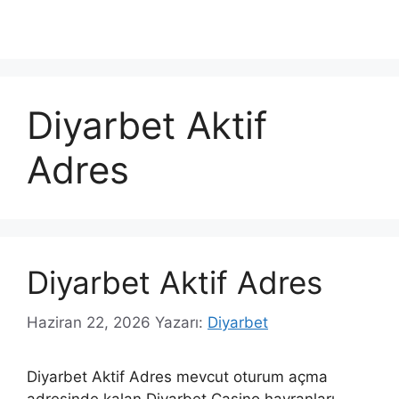
Diyarbet Aktif
Adres
Diyarbet Aktif Adres
Haziran 22, 2026
Yazarı:
Diyarbet
Diyarbet Aktif Adres mevcut oturum açma
adresinde kalan Diyarbet Casino hayranları