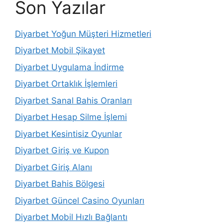
Son Yazılar
Diyarbet Yoğun Müşteri Hizmetleri
Diyarbet Mobil Şikayet
Diyarbet Uygulama İndirme
Diyarbet Ortaklık İşlemleri
Diyarbet Sanal Bahis Oranları
Diyarbet Hesap Silme İşlemi
Diyarbet Kesintisiz Oyunlar
Diyarbet Giriş ve Kupon
Diyarbet Giriş Alanı
Diyarbet Bahis Bölgesi
Diyarbet Güncel Casino Oyunları
Diyarbet Mobil Hızlı Bağlantı