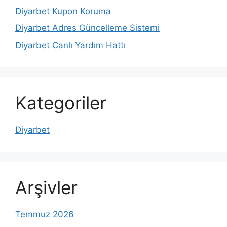
Diyarbet Kupon Koruma
Diyarbet Adres Güncelleme Sistemi
Diyarbet Canlı Yardım Hattı
Kategoriler
Diyarbet
Arşivler
Temmuz 2026