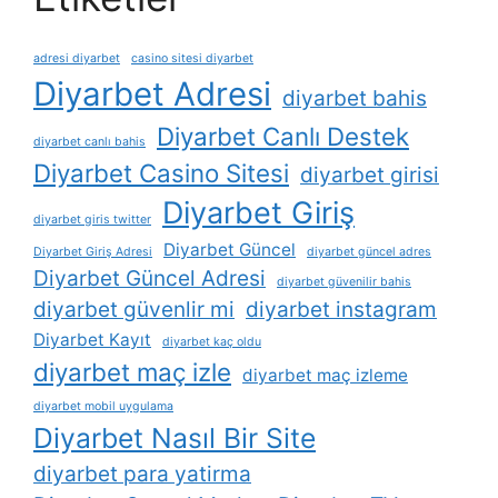
adresi diyarbet
casino sitesi diyarbet
Diyarbet Adresi
diyarbet bahis
Diyarbet Canlı Destek
diyarbet canlı bahis
Diyarbet Casino Sitesi
diyarbet girisi
Diyarbet Giriş
diyarbet giris twitter
Diyarbet Güncel
Diyarbet Giriş Adresi
diyarbet güncel adres
Diyarbet Güncel Adresi
diyarbet güvenilir bahis
diyarbet güvenlir mi
diyarbet instagram
Diyarbet Kayıt
diyarbet kaç oldu
diyarbet maç izle
diyarbet maç izleme
diyarbet mobil uygulama
Diyarbet Nasıl Bir Site
diyarbet para yatirma