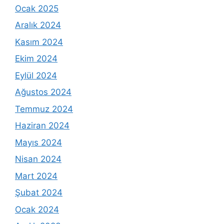
Ocak 2025
Aralık 2024
Kasım 2024
Ekim 2024
Eylül 2024
Ağustos 2024
Temmuz 2024
Haziran 2024
Mayıs 2024
Nisan 2024
Mart 2024
Şubat 2024
Ocak 2024