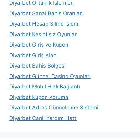
Diyarbet Ortaklık İşlemleri
Diyarbet Sanal Bahis Oranları
Diyarbet Hesap Silme İşlemi
Diyarbet Kesintisiz Oyunlar
Diyarbet Giriş ve Kupon
Diyarbet Giriş Alanı
Diyarbet Bahis Bölgesi
Diyarbet Güncel Casino Oyunları
Diyarbet Mobil Hızlı Bağlantı
Diyarbet Kupon Koruma
Diyarbet Adres Güncelleme Sistemi
Diyarbet Canlı Yardım Hattı