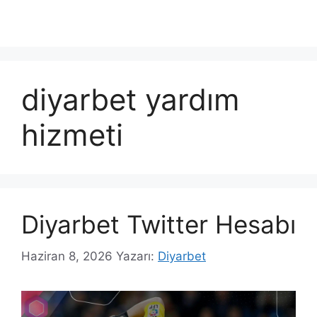
diyarbet yardım
hizmeti
Diyarbet Twitter Hesabı
Haziran 8, 2026
Yazarı:
Diyarbet