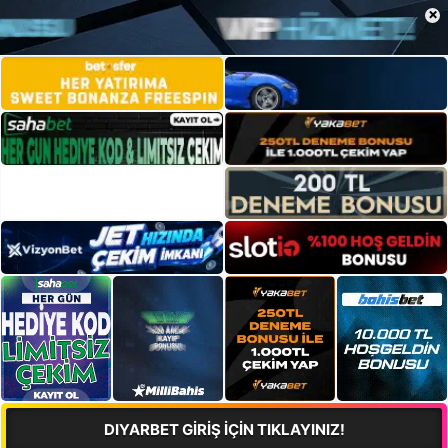
×
DIYARBET GİRİŞ İÇİN TIKLAYINIZ!