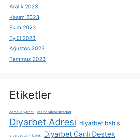
Aralık 2023
Kasım 2023
Ekim 2023
Eylül 2023
Ağustos 2023
Temmuz 2023
Etiketler
adresi diyarbet
casino sitesi diyarbet
Diyarbet Adresi
diyarbet bahis
Diyarbet Canlı Destek
diyarbet canlı bahis