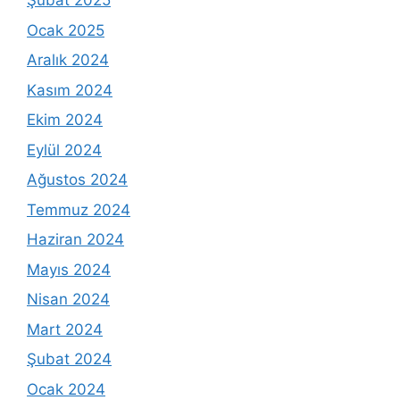
Şubat 2025
Ocak 2025
Aralık 2024
Kasım 2024
Ekim 2024
Eylül 2024
Ağustos 2024
Temmuz 2024
Haziran 2024
Mayıs 2024
Nisan 2024
Mart 2024
Şubat 2024
Ocak 2024