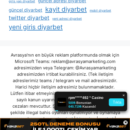
güncel adresi diyarbet
giris yap diyarbet
kayit diyarbet
güncel diyarbet
mobil diyarbet
twitter diyarbet
yeni adresi diyarbet
yeni giris diyarbet
Avrasya'nın en büyük reklam platformunda olmak için
Microsoft Teams:
reklam@avrasyamarketing.com
adresimizden veya Telegram: @Avrasyamarketing
adresimizden irtibat kurabilirsiniz. (Tek iletişim
adreslerimiz teams / telegram ve mail adresimizdir.
Harici hiçbir iletişim adresimiz bulunmamaktadır.
Lütfen itibar etmeyiniz.) Türkiye yasalarına göre 7258
sayılı kanun uyarınca yasa dışı bahis oynamanın
cezaları mevcuttur. Şu an bulunduğunuz site hiç bir
şekilde illegal bahis oyunları oynatmıyor ve oynamaya
aracı olmuyordur.
casinoriyal
|
bircasino
|
pozbet
|
×
betwild
|
siyahbet
|
betkorner
|
elipsbet
|
viracasino