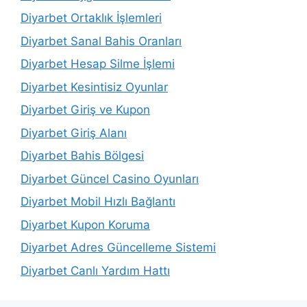
Diyarbet Ortaklık İşlemleri
Diyarbet Sanal Bahis Oranları
Diyarbet Hesap Silme İşlemi
Diyarbet Kesintisiz Oyunlar
Diyarbet Giriş ve Kupon
Diyarbet Giriş Alanı
Diyarbet Bahis Bölgesi
Diyarbet Güncel Casino Oyunları
Diyarbet Mobil Hızlı Bağlantı
Diyarbet Kupon Koruma
Diyarbet Adres Güncelleme Sistemi
Diyarbet Canlı Yardım Hattı