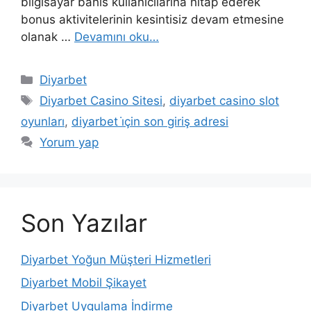
bilgisayar bahis kullanıcılarına hitap ederek
bonus aktivitelerinin kesintisiz devam etmesine
olanak …
Devamını oku…
Kategoriler
Diyarbet
Etiketler
Diyarbet Casino Sitesi
,
diyarbet casino slot
oyunları
,
diyarbet i̇çin son giriş adresi
Yorum yap
Son Yazılar
Diyarbet Yoğun Müşteri Hizmetleri
Diyarbet Mobil Şikayet
Diyarbet Uygulama İndirme