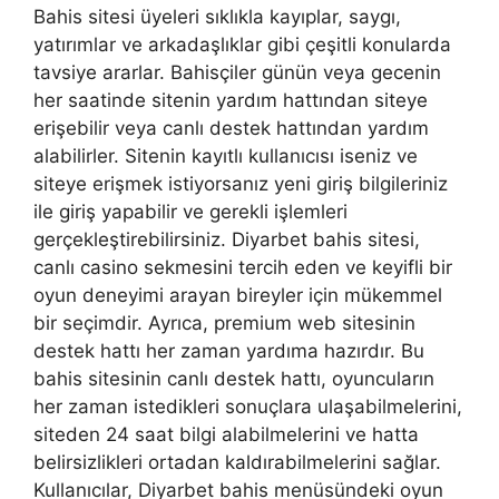
Bahis sitesi üyeleri sıklıkla kayıplar, saygı,
yatırımlar ve arkadaşlıklar gibi çeşitli konularda
tavsiye ararlar. Bahisçiler günün veya gecenin
her saatinde sitenin yardım hattından siteye
erişebilir veya canlı destek hattından yardım
alabilirler. Sitenin kayıtlı kullanıcısı iseniz ve
siteye erişmek istiyorsanız yeni giriş bilgileriniz
ile giriş yapabilir ve gerekli işlemleri
gerçekleştirebilirsiniz. Diyarbet bahis sitesi,
canlı casino sekmesini tercih eden ve keyifli bir
oyun deneyimi arayan bireyler için mükemmel
bir seçimdir. Ayrıca, premium web sitesinin
destek hattı her zaman yardıma hazırdır. Bu
bahis sitesinin canlı destek hattı, oyuncuların
her zaman istedikleri sonuçlara ulaşabilmelerini,
siteden 24 saat bilgi alabilmelerini ve hatta
belirsizlikleri ortadan kaldırabilmelerini sağlar.
Kullanıcılar, Diyarbet bahis menüsündeki oyun