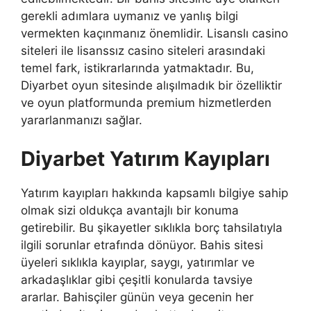
gerekli adımlara uymanız ve yanlış bilgi
vermekten kaçınmanız önemlidir. Lisanslı casino
siteleri ile lisanssız casino siteleri arasındaki
temel fark, istikrarlarında yatmaktadır. Bu,
Diyarbet oyun sitesinde alışılmadık bir özelliktir
ve oyun platformunda premium hizmetlerden
yararlanmanızı sağlar.
Diyarbet Yatırım Kayıpları
Yatırım kayıpları hakkında kapsamlı bilgiye sahip
olmak sizi oldukça avantajlı bir konuma
getirebilir. Bu şikayetler sıklıkla borç tahsilatıyla
ilgili sorunlar etrafında dönüyor. Bahis sitesi
üyeleri sıklıkla kayıplar, saygı, yatırımlar ve
arkadaşlıklar gibi çeşitli konularda tavsiye
ararlar. Bahisçiler günün veya gecenin her