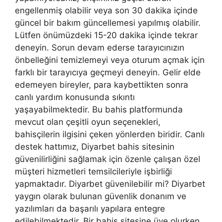
engellenmiş olabilir veya son 30 dakika içinde
güncel bir bakım güncellemesi yapılmış olabilir.
Lütfen önümüzdeki 15-20 dakika içinde tekrar
deneyin. Sorun devam ederse tarayıcınızın
önbelleğini temizlemeyi veya oturum açmak için
farklı bir tarayıcıya geçmeyi deneyin. Gelir elde
edemeyen bireyler, para kaybettikten sonra
canlı yardım konusunda sıkıntı
yaşayabilmektedir. Bu bahis platformunda
mevcut olan çeşitli oyun seçenekleri,
bahisçilerin ilgisini çeken yönlerden biridir. Canlı
destek hattımız, Diyarbet bahis sitesinin
güvenilirliğini sağlamak için özenle çalışan özel
müşteri hizmetleri temsilcileriyle işbirliği
yapmaktadır. Diyarbet güvenilebilir mi? Diyarbet
yaygın olarak bulunan güvenlik donanım ve
yazılımları da başarılı yapılara entegre
edilebilmektedir. Bir bahis sitesine üye olurken