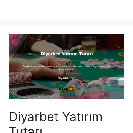
Diyarbet Yatırım
Tutarı