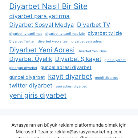
Diyarbet Nasıl Bir Site
diyarbet para yatirma
Diyarbet Sosyal Medya
Diyarbet TV
diyarbet tv izle
diyarbet tv canli maç
diyarbet tv canli maç izle
Diyarbet Twitter
diyarbet web sitesi
diyarbet yeni adres
Diyarbet Yeni Adresi
Diyarbet Yeni Giriş
Diyarbet Üyelik
Diyarbet Şikayet
giris diyarbet
güncel adresi diyarbet
giris yap diyarbet
kayit diyarbet
güncel diyarbet
mobil diyarbet
twitter diyarbet
yeni adresi diyarbet
yeni giris diyarbet
Avrasya'nın en büyük reklam platformunda olmak için
Microsoft Teams:
reklam@avrasyamarketing.com