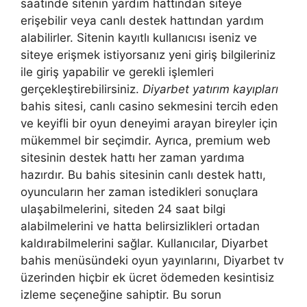
saatinde sitenin yardım hattından siteye
erişebilir veya canlı destek hattından yardım
alabilirler. Sitenin kayıtlı kullanıcısı iseniz ve
siteye erişmek istiyorsanız yeni giriş bilgileriniz
ile giriş yapabilir ve gerekli işlemleri
gerçekleştirebilirsiniz.
Diyarbet yatırım kayıpları
bahis sitesi, canlı casino sekmesini tercih eden
ve keyifli bir oyun deneyimi arayan bireyler için
mükemmel bir seçimdir. Ayrıca, premium web
sitesinin destek hattı her zaman yardıma
hazırdır. Bu bahis sitesinin canlı destek hattı,
oyuncuların her zaman istedikleri sonuçlara
ulaşabilmelerini, siteden 24 saat bilgi
alabilmelerini ve hatta belirsizlikleri ortadan
kaldırabilmelerini sağlar. Kullanıcılar, Diyarbet
bahis menüsündeki oyun yayınlarını, Diyarbet tv
üzerinden hiçbir ek ücret ödemeden kesintisiz
izleme seçeneğine sahiptir. Bu sorun