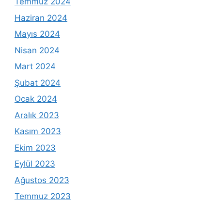
Temmuz 2024
Haziran 2024
Mayıs 2024
Nisan 2024
Mart 2024
Şubat 2024
Ocak 2024
Aralık 2023
Kasım 2023
Ekim 2023
Eylül 2023
Ağustos 2023
Temmuz 2023