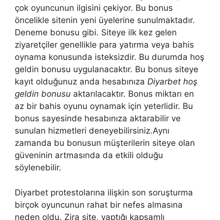
çok oyuncunun ilgisini çekiyor. Bu bonus
öncelikle sitenin yeni üyelerine sunulmaktadır.
Deneme bonusu gibi. Siteye ilk kez gelen
ziyaretçiler genellikle para yatırma veya bahis
oynama konusunda isteksizdir. Bu durumda hoş
geldin bonusu uygulanacaktır. Bu bonus siteye
kayıt olduğunuz anda hesabınıza
Diyarbet hoş
geldin bonusu
aktarılacaktır. Bonus miktarı en
az bir bahis oyunu oynamak için yeterlidir. Bu
bonus sayesinde hesabınıza aktarabilir ve
sunulan hizmetleri deneyebilirsiniz.Aynı
zamanda bu bonusun müşterilerin siteye olan
güveninin artmasında da etkili olduğu
söylenebilir.
Diyarbet protestolarına ilişkin son soruşturma
birçok oyuncunun rahat bir nefes almasına
neden oldu. Zira site, yaptığı kapsamlı