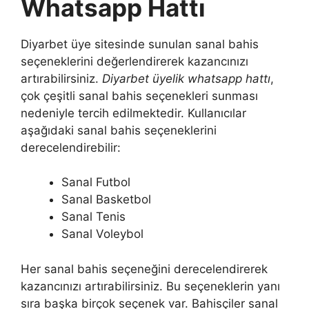
Whatsapp Hattı
Diyarbet üye sitesinde sunulan sanal bahis
seçeneklerini değerlendirerek kazancınızı
artırabilirsiniz.
Diyarbet üyelik whatsapp hattı
,
çok çeşitli sanal bahis seçenekleri sunması
nedeniyle tercih edilmektedir. Kullanıcılar
aşağıdaki sanal bahis seçeneklerini
derecelendirebilir:
Sanal Futbol
Sanal Basketbol
Sanal Tenis
Sanal Voleybol
Her sanal bahis seçeneğini derecelendirerek
kazancınızı artırabilirsiniz. Bu seçeneklerin yanı
sıra başka birçok seçenek var. Bahisçiler sanal