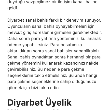
duyduğu vazgeçilmez bir iletişim kanalı haline
geldi.
Diyarbet sanal bahis farklı bir deneyim sunuyor.
Oyuncuların sanal bahis oynayabilmeleri için
mevcut giriş adreslerini girmeleri gerekmektedir.
Daha sonra para yatırma yönteminizi kullanarak
ödeme yapabilirsiniz. Para hesabınıza
aktarıldıktan sonra sanal bahisler yapabilirsiniz.
Sanal bahis oynadıktan sonra herhangi bir para
çekme yöntemini kullanarak kazancınızı nakde
çevirebilirsiniz. Bu nedenle para çekme
seçeneklerini takip etmelisiniz. Şu anda hangi
para çekme seçeneklerine sahip olduğumuzu
görmek için bizi takip edin.
Diyarbet Üyelik