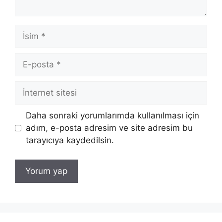
İsim
E-
posta
İnternet
sitesi
Daha sonraki yorumlarımda kullanılması için
adım, e-posta adresim ve site adresim bu
tarayıcıya kaydedilsin.