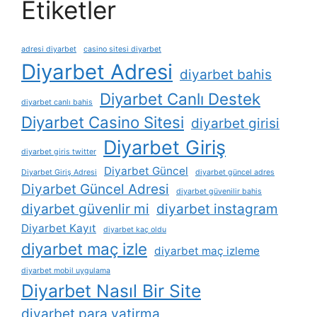
Etiketler
adresi diyarbet
casino sitesi diyarbet
Diyarbet Adresi
diyarbet bahis
Diyarbet Canlı Destek
diyarbet canlı bahis
Diyarbet Casino Sitesi
diyarbet girisi
Diyarbet Giriş
diyarbet giris twitter
Diyarbet Güncel
Diyarbet Giriş Adresi
diyarbet güncel adres
Diyarbet Güncel Adresi
diyarbet güvenilir bahis
diyarbet güvenlir mi
diyarbet instagram
Diyarbet Kayıt
diyarbet kaç oldu
diyarbet maç izle
diyarbet maç izleme
diyarbet mobil uygulama
Diyarbet Nasıl Bir Site
diyarbet para yatirma