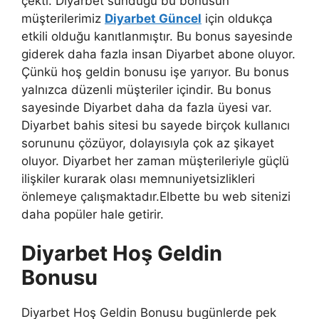
çekti. Diyarbet sunduğu bu bonusun
müşterilerimiz
Diyarbet Güncel
için oldukça
etkili olduğu kanıtlanmıştır. Bu bonus sayesinde
giderek daha fazla insan Diyarbet abone oluyor.
Çünkü hoş geldin bonusu işe yarıyor. Bu bonus
yalnızca düzenli müşteriler içindir. Bu bonus
sayesinde Diyarbet daha da fazla üyesi var.
Diyarbet bahis sitesi bu sayede birçok kullanıcı
sorununu çözüyor, dolayısıyla çok az şikayet
oluyor. Diyarbet her zaman müşterileriyle güçlü
ilişkiler kurarak olası memnuniyetsizlikleri
önlemeye çalışmaktadır.Elbette bu web sitenizi
daha popüler hale getirir.
Diyarbet Hoş Geldin
Bonusu
Diyarbet Hoş Geldin Bonusu bugünlerde pek