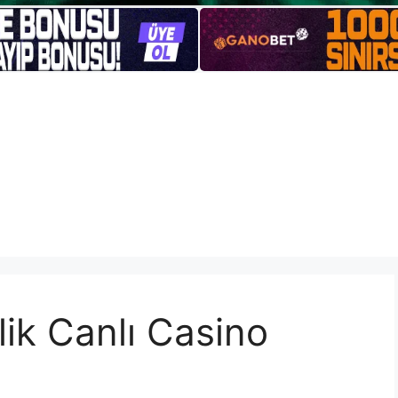
lik Canlı Casino