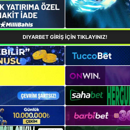
DIYARBET GİRİŞ İÇİN TIKLAYINIZ!