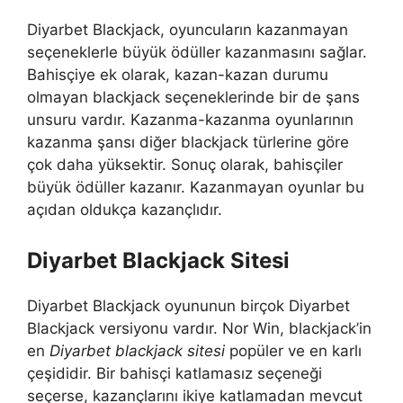
Diyarbet Blackjack, oyuncuların kazanmayan
seçeneklerle büyük ödüller kazanmasını sağlar.
Bahisçiye ek olarak, kazan-kazan durumu
olmayan blackjack seçeneklerinde bir de şans
unsuru vardır. Kazanma-kazanma oyunlarının
kazanma şansı diğer blackjack türlerine göre
çok daha yüksektir. Sonuç olarak, bahisçiler
büyük ödüller kazanır. Kazanmayan oyunlar bu
açıdan oldukça kazançlıdır.
Diyarbet Blackjack Sitesi
Diyarbet Blackjack oyununun birçok Diyarbet
Blackjack versiyonu vardır. Nor Win, blackjack’in
en
Diyarbet blackjack sitesi
popüler ve en karlı
çeşididir. Bir bahisçi katlamasız seçeneği
seçerse, kazançlarını ikiye katlamadan mevcut