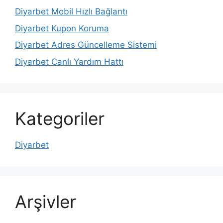
Diyarbet Mobil Hızlı Bağlantı
Diyarbet Kupon Koruma
Diyarbet Adres Güncelleme Sistemi
Diyarbet Canlı Yardım Hattı
Kategoriler
Diyarbet
Arşivler