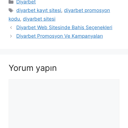
Kategoriler
Diyarbet
Etiketler
diyarbet kayıt sitesi
,
diyarbet promosyon
kodu
,
diyarbet sitesi
Diyarbet Web Sitesinde Bahis Seçenekleri
Diyarbet Promosyon Ve Kampanyaları
Yorum yapın
Yorum