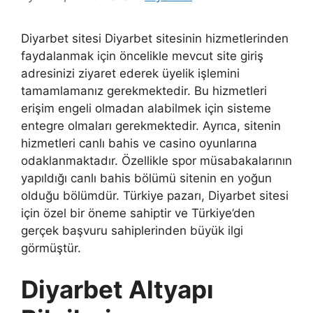
Diyarbet sitesi Diyarbet sitesinin hizmetlerinden
faydalanmak için öncelikle mevcut site giriş
adresinizi ziyaret ederek üyelik işlemini
tamamlamanız gerekmektedir. Bu hizmetleri
erişim engeli olmadan alabilmek için sisteme
entegre olmaları gerekmektedir. Ayrıca, sitenin
hizmetleri canlı bahis ve casino oyunlarına
odaklanmaktadır. Özellikle spor müsabakalarının
yapıldığı canlı bahis bölümü sitenin en yoğun
olduğu bölümdür. Türkiye pazarı, Diyarbet sitesi
için özel bir öneme sahiptir ve Türkiye’den
gerçek başvuru sahiplerinden büyük ilgi
görmüştür.
Diyarbet Altyapı