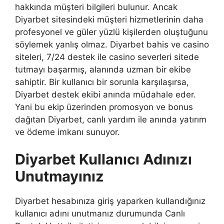
hakkında müşteri bilgileri bulunur. Ancak
Diyarbet sitesindeki müşteri hizmetlerinin daha
profesyonel ve güler yüzlü kişilerden oluştuğunu
söylemek yanlış olmaz. Diyarbet bahis ve casino
siteleri, 7/24 destek ile casino severleri sitede
tutmayı başarmış, alanında uzman bir ekibe
sahiptir. Bir kullanıcı bir sorunla karşılaşırsa,
Diyarbet destek ekibi anında müdahale eder.
Yani bu ekip üzerinden promosyon ve bonus
dağıtan Diyarbet, canlı yardım ile anında yatırım
ve ödeme imkanı sunuyor.
Diyarbet Kullanıcı Adınızı
Unutmayınız
Diyarbet hesabınıza giriş yaparken kullandığınız
kullanıcı adını unutmanız durumunda Canlı