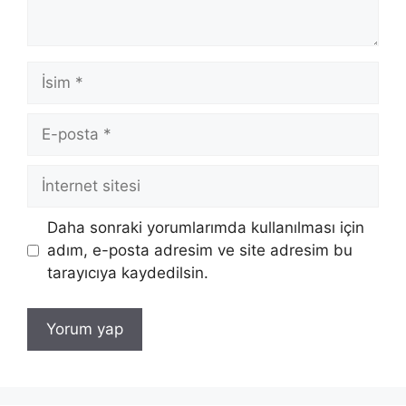
İsim
E-
posta
İnternet
sitesi
Daha sonraki yorumlarımda kullanılması için
adım, e-posta adresim ve site adresim bu
tarayıcıya kaydedilsin.