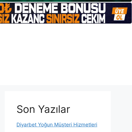
Son Yazılar
Diyarbet Yoğun Müşteri Hizmetleri