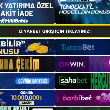
DIYARBET GİRİŞ İÇİN TIKLAYINIZ!