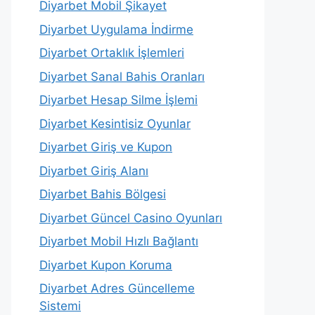
Diyarbet Mobil Şikayet
Diyarbet Uygulama İndirme
Diyarbet Ortaklık İşlemleri
Diyarbet Sanal Bahis Oranları
Diyarbet Hesap Silme İşlemi
Diyarbet Kesintisiz Oyunlar
Diyarbet Giriş ve Kupon
Diyarbet Giriş Alanı
Diyarbet Bahis Bölgesi
Diyarbet Güncel Casino Oyunları
Diyarbet Mobil Hızlı Bağlantı
Diyarbet Kupon Koruma
Diyarbet Adres Güncelleme
Sistemi