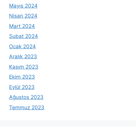
Mayıs 2024
Nisan 2024
Mart 2024
Şubat 2024
Ocak 2024
Aralık 2023
Kasım 2023
Ekim 2023
Eylül 2023
Ağustos 2023
Temmuz 2023