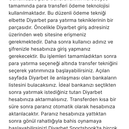
tamamında para transferi ödeme teknolojisi
kullanılmaktadır. Bu düzenli ödeme tekniği
elbette Diyarbet para yatırma tekniklerinin bir
parçasıdır. Öncelikle Diyarbet giriş adresiniz
üzerinden web sitesine erişmeniz
gerekmektedir. Daha sonra kullanıcı adınız ve
şifrenizle hesabınıza giriş yapmanız
gerekecektir. Bu işlemleri tamamladıktan sonra
para yatırma seçeneği altında transfer tekniğini
seçerek yatırımınıza başlayabilirsiniz. Açılan
sayfada Diyarbet ile anlaşması olan bankaların
listesini bulacaksınız. İdeal bankanızı seçtikten
sonra yatırmak istediğiniz tutarı Diyarbet
hesabınıza aktarmalısınız. Transferden kısa bir
süre sonra paranız otomatik olarak hesabınıza
aktarılacaktır. Paranız hesabınıza yattıktan
sonra gönül rahatlığıyla bahis oynamaya
başlayabilirsiniz! Diyarbet Sportsbook’ta birçok