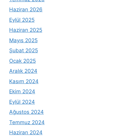
Haziran 2026
Eylül 2025
Haziran 2025
Mayıs 2025
Şubat 2025
Ocak 2025
Aralık 2024
Kasım 2024
Ekim 2024
Eylül 2024
Ağustos 2024
Temmuz 2024
Haziran 2024