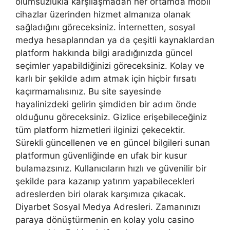
olumsuzlukla karşılaşmadan her ortamda mobil
cihazlar üzerinden hizmet almanıza olanak
sağladığını göreceksiniz. İnternetten, sosyal
medya hesaplarından ya da çeşitli kaynaklardan
platform hakkında bilgi aradığınızda güncel
seçimler yapabildiğinizi göreceksiniz. Kolay ve
karlı bir şekilde adım atmak için hiçbir fırsatı
kaçırmamalısınız. Bu site sayesinde
hayalinizdeki gelirin şimdiden bir adım önde
olduğunu göreceksiniz. Gizlice erişebileceğiniz
tüm platform hizmetleri ilginizi çekecektir.
Sürekli güncellenen ve en güncel bilgileri sunan
platformun güvenliğinde en ufak bir kusur
bulamazsınız. Kullanıcıların hızlı ve güvenilir bir
şekilde para kazanıp yatırım yapabilecekleri
adreslerden biri olarak karşımıza çıkacak.
Diyarbet Sosyal Medya Adresleri. Zamanınızı
paraya dönüştürmenin en kolay yolu casino