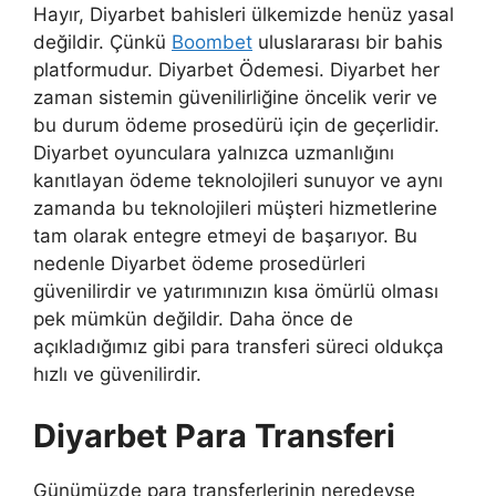
Hayır, Diyarbet bahisleri ülkemizde henüz yasal
değildir. Çünkü
Boombet
uluslararası bir bahis
platformudur. Diyarbet Ödemesi. Diyarbet her
zaman sistemin güvenilirliğine öncelik verir ve
bu durum ödeme prosedürü için de geçerlidir.
Diyarbet oyunculara yalnızca uzmanlığını
kanıtlayan ödeme teknolojileri sunuyor ve aynı
zamanda bu teknolojileri müşteri hizmetlerine
tam olarak entegre etmeyi de başarıyor. Bu
nedenle Diyarbet ödeme prosedürleri
güvenilirdir ve yatırımınızın kısa ömürlü olması
pek mümkün değildir. Daha önce de
açıkladığımız gibi para transferi süreci oldukça
hızlı ve güvenilirdir.
Diyarbet Para Transferi
Günümüzde para transferlerinin neredeyse