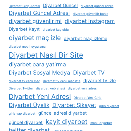
Diyarbet Güncel
Diyarbet Giriş Adresi
diyarbet güncel adres
Diyarbet Güncel Adresi
diyarbet güvenilir bahis
diyarbet güvenlir mi
diyarbet instagram
Diyarbet Kayıt
diyarbet kaç oldu
diyarbet maç izle
diyarbet maç izleme
diyarbet mobil uygulama
Diyarbet Nasıl Bir Site
diyarbet para yatirma
Diyarbet Sosyal Medya
Diyarbet TV
diyarbet tv izle
diyarbet tv canli maç
diyarbet tv canli maç izle
Diyarbet Twitter
diyarbet web sitesi
diyarbet yeni adres
Diyarbet Yeni Adresi
Diyarbet Yeni Giriş
Diyarbet Üyelik
Diyarbet Şikayet
giris diyarbet
güncel adresi diyarbet
giris yap diyarbet
kayit diyarbet
güncel diyarbet
mobil diyarbet
twitter diyarbet