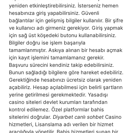
yeniden etkinleştirebilirsiniz. İsterseniz hemen
hesabınıza giriş yapabilirsiniz. Güvenli
bağlantılar için gelişmiş bilgiler kullanılır. Bir şifre
ve kullanıcı adı girmeniz gerekiyor. Giriş yapmak
için sağ üst köşedeki butonu kullanabilirsiniz.
Bilgiler doğru ise işlem başarıyla
tamamlanmıştır. Askıya alınan bir hesabı açmak
için kayıt işlemini tamamlamanız gerekir.
Başvuru sürecini kendiniz takip edebilirsiniz.
Bunun sağladığı bilgilere göre hareket edebiliriz.
Gerektiğinde hesabınızı ücretsiz olarak yeniden
açabiliriz. Hesap açılabilmesi için belirli şartların
yerine getirilmesi gerekmektedir. Yasadışı
casino siteleri devlet kurumları tarafından
kontrol edilemez. Özel platformlar bahis
sitelerini doğrular.
Diyarbet canlı sohbet
Casino
hizmetleri, Lisanslama adı verilen bir hizmet
aracılığıyla yönetilir. Bahis hizmetleri sunan bir