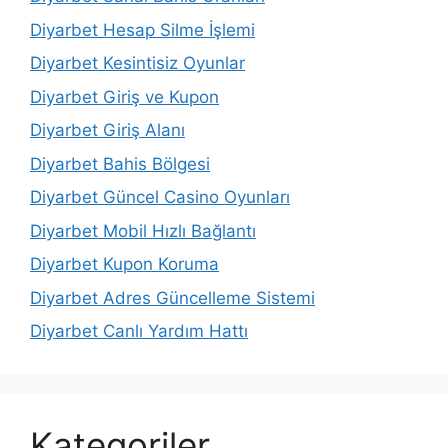
Diyarbet Hesap Silme İşlemi
Diyarbet Kesintisiz Oyunlar
Diyarbet Giriş ve Kupon
Diyarbet Giriş Alanı
Diyarbet Bahis Bölgesi
Diyarbet Güncel Casino Oyunları
Diyarbet Mobil Hızlı Bağlantı
Diyarbet Kupon Koruma
Diyarbet Adres Güncelleme Sistemi
Diyarbet Canlı Yardım Hattı
Kategoriler