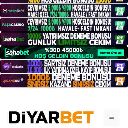
İçeriğe
atla
Menü