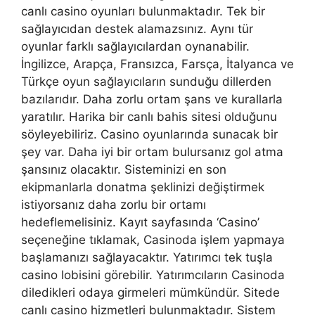
canlı casino oyunları bulunmaktadır. Tek bir
sağlayıcıdan destek alamazsınız. Aynı tür
oyunlar farklı sağlayıcılardan oynanabilir.
İngilizce, Arapça, Fransızca, Farsça, İtalyanca ve
Türkçe oyun sağlayıcıların sunduğu dillerden
bazılarıdır. Daha zorlu ortam şans ve kurallarla
yaratılır. Harika bir canlı bahis sitesi olduğunu
söyleyebiliriz. Casino oyunlarında sunacak bir
şey var. Daha iyi bir ortam bulursanız gol atma
şansınız olacaktır. Sisteminizi en son
ekipmanlarla donatma şeklinizi değiştirmek
istiyorsanız daha zorlu bir ortamı
hedeflemelisiniz. Kayıt sayfasında ‘Casino’
seçeneğine tıklamak, Casinoda işlem yapmaya
başlamanızı sağlayacaktır. Yatırımcı tek tuşla
casino lobisini görebilir. Yatırımcıların Casinoda
diledikleri odaya girmeleri mümkündür. Sitede
canlı casino hizmetleri bulunmaktadır. Sistem