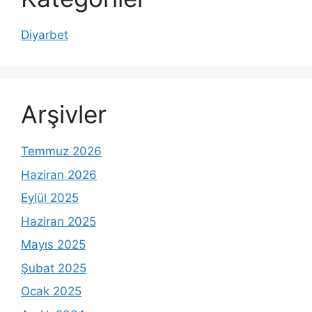
Diyarbet
Arşivler
Temmuz 2026
Haziran 2026
Eylül 2025
Haziran 2025
Mayıs 2025
Şubat 2025
Ocak 2025