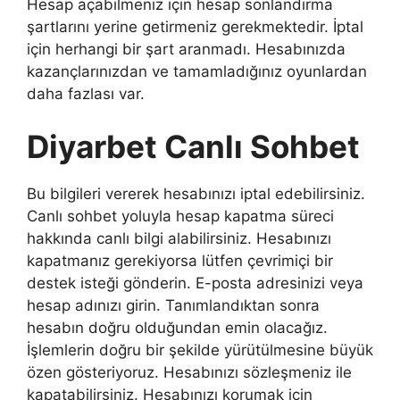
Hesap açabilmeniz için hesap sonlandırma
şartlarını yerine getirmeniz gerekmektedir. İptal
için herhangi bir şart aranmadı. Hesabınızda
kazançlarınızdan ve tamamladığınız oyunlardan
daha fazlası var.
Diyarbet Canlı Sohbet
Bu bilgileri vererek hesabınızı iptal edebilirsiniz.
Canlı sohbet yoluyla hesap kapatma süreci
hakkında canlı bilgi alabilirsiniz. Hesabınızı
kapatmanız gerekiyorsa lütfen çevrimiçi bir
destek isteği gönderin. E-posta adresinizi veya
hesap adınızı girin. Tanımlandıktan sonra
hesabın doğru olduğundan emin olacağız.
İşlemlerin doğru bir şekilde yürütülmesine büyük
özen gösteriyoruz. Hesabınızı sözleşmeniz ile
kapatabilirsiniz. Hesabınızı korumak için