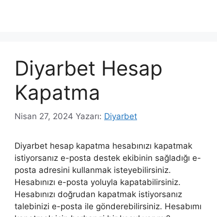
Diyarbet Hesap
Kapatma
Nisan 27, 2024
Yazarı:
Diyarbet
Diyarbet hesap kapatma hesabınızı kapatmak
istiyorsanız e-posta destek ekibinin sağladığı e-
posta adresini kullanmak isteyebilirsiniz.
Hesabınızı e-posta yoluyla kapatabilirsiniz.
Hesabınızı doğrudan kapatmak istiyorsanız
talebinizi e-posta ile gönderebilirsiniz. Hesabımı