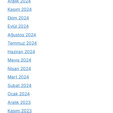
Aralık 2024
Kasım 2024
Ekim 2024
Eylül 2024
Ağustos 2024
Temmuz 2024
Haziran 2024
Mayıs 2024
Nisan 2024
Mart 2024
Şubat 2024
Ocak 2024
Aralık 2023
Kasım 2023