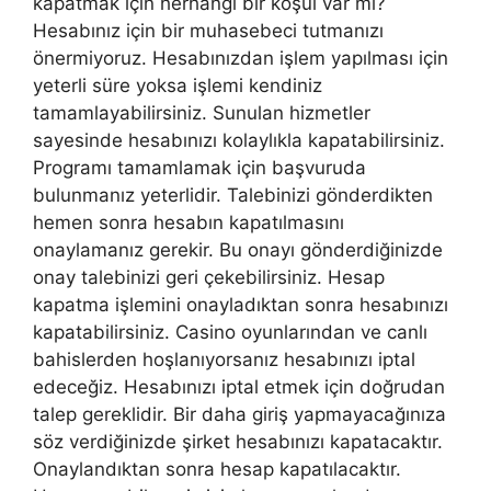
kapatmak için herhangi bir koşul var mı?
Hesabınız için bir muhasebeci tutmanızı
önermiyoruz. Hesabınızdan işlem yapılması için
yeterli süre yoksa işlemi kendiniz
tamamlayabilirsiniz. Sunulan hizmetler
sayesinde hesabınızı kolaylıkla kapatabilirsiniz.
Programı tamamlamak için başvuruda
bulunmanız yeterlidir. Talebinizi gönderdikten
hemen sonra hesabın kapatılmasını
onaylamanız gerekir. Bu onayı gönderdiğinizde
onay talebinizi geri çekebilirsiniz. Hesap
kapatma işlemini onayladıktan sonra hesabınızı
kapatabilirsiniz. Casino oyunlarından ve canlı
bahislerden hoşlanıyorsanız hesabınızı iptal
edeceğiz. Hesabınızı iptal etmek için doğrudan
talep gereklidir. Bir daha giriş yapmayacağınıza
söz verdiğinizde şirket hesabınızı kapatacaktır.
Onaylandıktan sonra hesap kapatılacaktır.