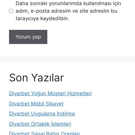
Daha sonraki yorumlarımda kullanılması için
adım, e-posta adresim ve site adresim bu
tarayıcıya kaydedilsin.
Son Yazılar
Diyarbet Yoğun Müşteri Hizmetleri
Diyarbet Mobil Şikayet
Diyarbet Uygulama İndirme
Diyarbet Ortaklık İşlemleri
Diyarbet Sanal Bahis Oranları