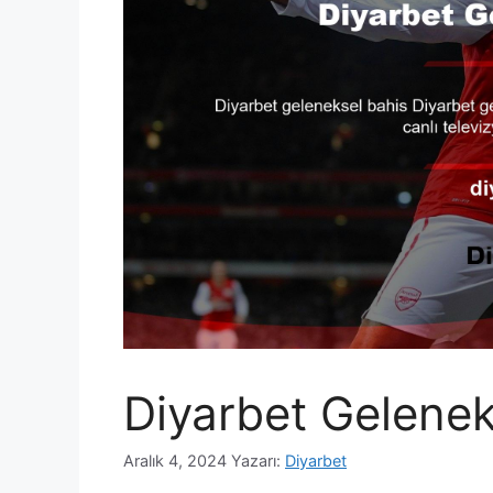
Diyarbet Gelenek
Aralık 4, 2024
Yazarı:
Diyarbet