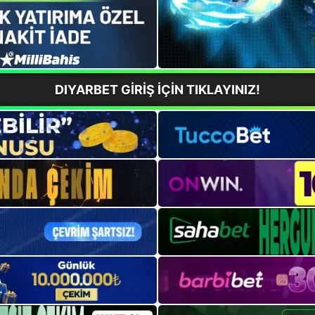
DIYARBET GİRİŞ İÇİN TIKLAYINIZ!