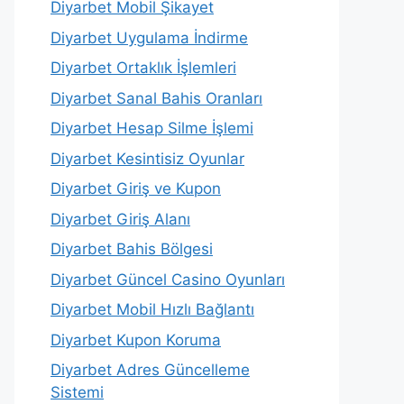
Diyarbet Mobil Şikayet
Diyarbet Uygulama İndirme
Diyarbet Ortaklık İşlemleri
Diyarbet Sanal Bahis Oranları
Diyarbet Hesap Silme İşlemi
Diyarbet Kesintisiz Oyunlar
Diyarbet Giriş ve Kupon
Diyarbet Giriş Alanı
Diyarbet Bahis Bölgesi
Diyarbet Güncel Casino Oyunları
Diyarbet Mobil Hızlı Bağlantı
Diyarbet Kupon Koruma
Diyarbet Adres Güncelleme
Sistemi