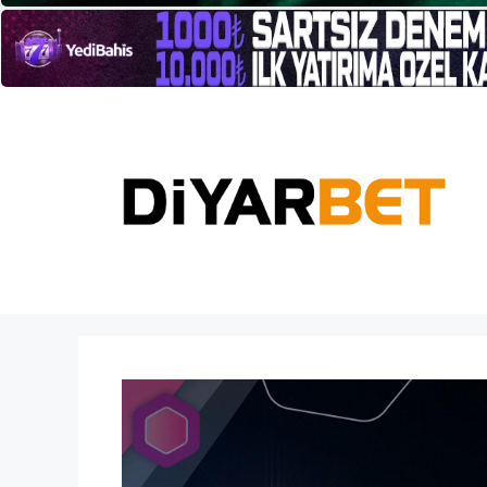
İçeriğe
atla