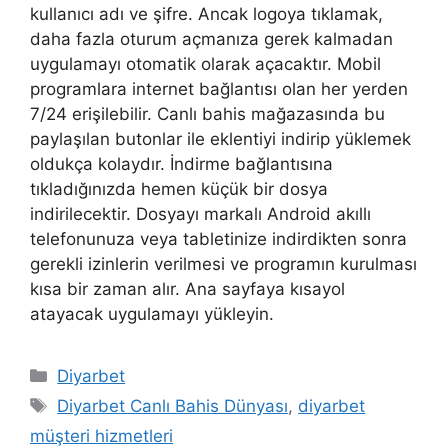
kullanıcı adı ve şifre. Ancak logoya tıklamak,
daha fazla oturum açmanıza gerek kalmadan
uygulamayı otomatik olarak açacaktır. Mobil
programlara internet bağlantısı olan her yerden
7/24 erişilebilir. Canlı bahis mağazasında bu
paylaşılan butonlar ile eklentiyi indirip yüklemek
oldukça kolaydır. İndirme bağlantısına
tıkladığınızda hemen küçük bir dosya
indirilecektir. Dosyayı markalı Android akıllı
telefonunuza veya tabletinize indirdikten sonra
gerekli izinlerin verilmesi ve programın kurulması
kısa bir zaman alır. Ana sayfaya kısayol
atayacak uygulamayı yükleyin.
Kategoriler
Diyarbet
Etiketler
Diyarbet Canlı Bahis Dünyası
,
diyarbet
müşteri hizmetleri