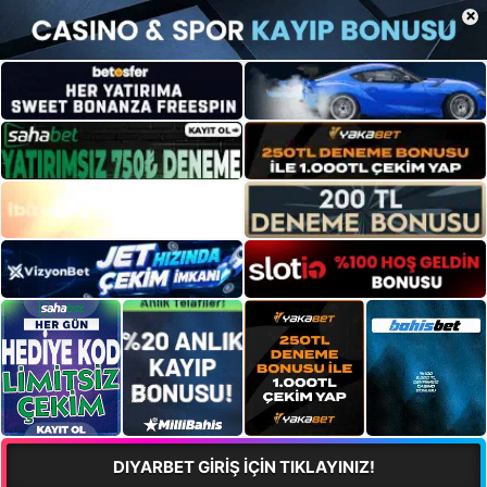
×
DIYARBET GİRİŞ İÇİN TIKLAYINIZ!