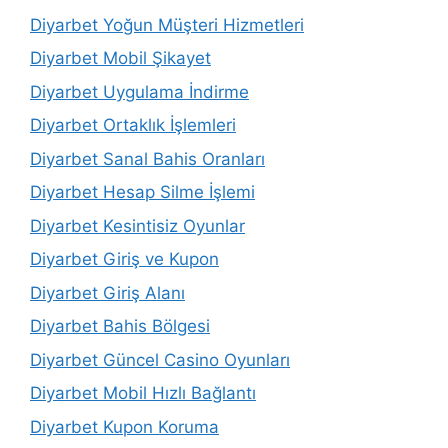
Diyarbet Yoğun Müşteri Hizmetleri
Diyarbet Mobil Şikayet
Diyarbet Uygulama İndirme
Diyarbet Ortaklık İşlemleri
Diyarbet Sanal Bahis Oranları
Diyarbet Hesap Silme İşlemi
Diyarbet Kesintisiz Oyunlar
Diyarbet Giriş ve Kupon
Diyarbet Giriş Alanı
Diyarbet Bahis Bölgesi
Diyarbet Güncel Casino Oyunları
Diyarbet Mobil Hızlı Bağlantı
Diyarbet Kupon Koruma