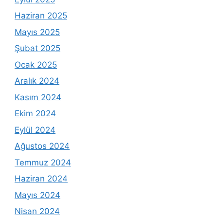
Haziran 2025
Mayıs 2025
Şubat 2025
Ocak 2025
Aralık 2024
Kasım 2024
Ekim 2024
Eylül 2024
Ağustos 2024
Temmuz 2024
Haziran 2024
Mayıs 2024
Nisan 2024