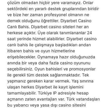
çözüm olmadan hiçbir yere varamayız. Onlar
sektördeki en yararlı destek gruplarından biridir
ve bize her zaman profesyonel olmanın ne
demek olduğunu öğrettiler. Diyarbet Casino
Canlı Bahis. Diyarbet casino siteleri her an
herkese açıktır. Üye olarak tanımlananlar 24
saat yerinde hizmet alabilirler. Diyarbet casino
canlı bahis ile çalışmaya başladıkları andan
itibaren bahis ve oyun hizmetlerine
erişebilecekler. Oynamaya hazır olduğunuzda
anında bir veya daha fazla casino oyununu
seçebilirsiniz. Oyun bahisleri ve promosyonlar
ile gerekli tüm destek sağlanmaktadır. Tek
yapmanız gereken karar vermek. Yaş sınırına
ulaşan herkes Diyarbet ile kayıt işlemini
tamamlayabilir. Türkiye IP adresiyle hesap
açmanın zaten avantajları var. Türk vatandaşları
bu yabancı veya yasa dışı casino sitesini