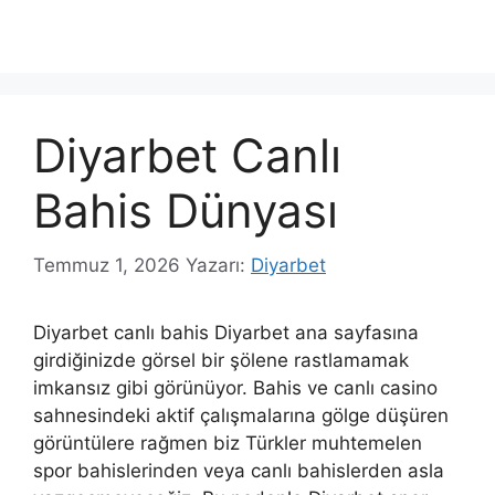
Diyarbet Canlı
Bahis Dünyası
Temmuz 1, 2026
Yazarı:
Diyarbet
Diyarbet canlı bahis Diyarbet ana sayfasına
girdiğinizde görsel bir şölene rastlamamak
imkansız gibi görünüyor. Bahis ve canlı casino
sahnesindeki aktif çalışmalarına gölge düşüren
görüntülere rağmen biz Türkler muhtemelen
spor bahislerinden veya canlı bahislerden asla