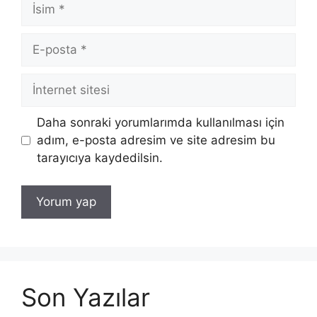
İsim
E-
posta
İnternet
sitesi
Daha sonraki yorumlarımda kullanılması için
adım, e-posta adresim ve site adresim bu
tarayıcıya kaydedilsin.
Son Yazılar