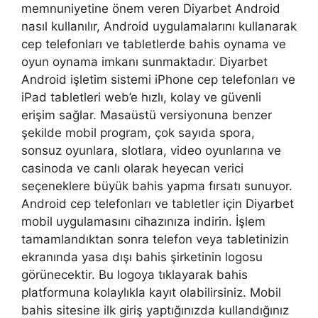
memnuniyetine önem veren Diyarbet Android
nasıl kullanılır, Android uygulamalarını kullanarak
cep telefonları ve tabletlerde bahis oynama ve
oyun oynama imkanı sunmaktadır. Diyarbet
Android işletim sistemi iPhone cep telefonları ve
iPad tabletleri web’e hızlı, kolay ve güvenli
erişim sağlar. Masaüstü versiyonuna benzer
şekilde mobil program, çok sayıda spora,
sonsuz oyunlara, slotlara, video oyunlarına ve
casinoda ve canlı olarak heyecan verici
seçeneklere büyük bahis yapma fırsatı sunuyor.
Android cep telefonları ve tabletler için Diyarbet
mobil uygulamasını cihazınıza indirin. İşlem
tamamlandıktan sonra telefon veya tabletinizin
ekranında yasa dışı bahis şirketinin logosu
görünecektir. Bu logoya tıklayarak bahis
platformuna kolaylıkla kayıt olabilirsiniz. Mobil
bahis sitesine ilk giriş yaptığınızda kullandığınız