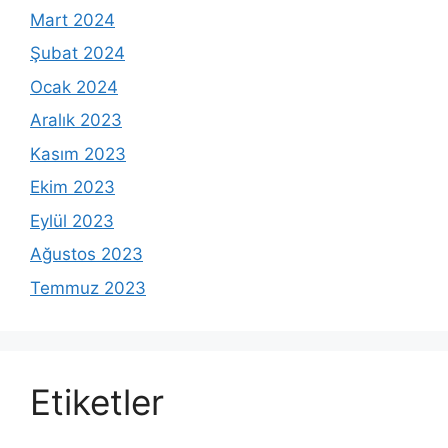
Mart 2024
Şubat 2024
Ocak 2024
Aralık 2023
Kasım 2023
Ekim 2023
Eylül 2023
Ağustos 2023
Temmuz 2023
Etiketler