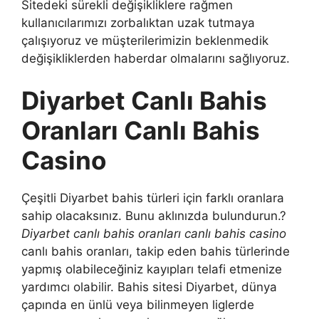
Sitedeki sürekli değişikliklere rağmen
kullanıcılarımızı zorbalıktan uzak tutmaya
çalışıyoruz ve müşterilerimizin beklenmedik
değişikliklerden haberdar olmalarını sağlıyoruz.
Diyarbet Canlı Bahis
Oranları Canlı Bahis
Casino
Çeşitli Diyarbet bahis türleri için farklı oranlara
sahip olacaksınız. Bunu aklınızda bulundurun.?
Diyarbet canlı bahis oranları canlı bahis casino
canlı bahis oranları, takip eden bahis türlerinde
yapmış olabileceğiniz kayıpları telafi etmenize
yardımcı olabilir. Bahis sitesi Diyarbet, dünya
çapında en ünlü veya bilinmeyen liglerde