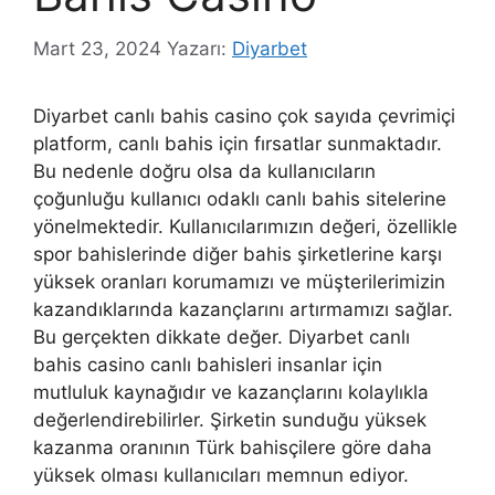
Mart 23, 2024
Yazarı:
Diyarbet
Diyarbet canlı bahis casino çok sayıda çevrimiçi
platform, canlı bahis için fırsatlar sunmaktadır.
Bu nedenle doğru olsa da kullanıcıların
çoğunluğu kullanıcı odaklı canlı bahis sitelerine
yönelmektedir. Kullanıcılarımızın değeri, özellikle
spor bahislerinde diğer bahis şirketlerine karşı
yüksek oranları korumamızı ve müşterilerimizin
kazandıklarında kazançlarını artırmamızı sağlar.
Bu gerçekten dikkate değer. Diyarbet canlı
bahis casino canlı bahisleri insanlar için
mutluluk kaynağıdır ve kazançlarını kolaylıkla
değerlendirebilirler. Şirketin sunduğu yüksek
kazanma oranının Türk bahisçilere göre daha
yüksek olması kullanıcıları memnun ediyor.