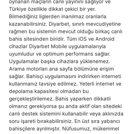
oynanan maçların canlı yayınını sağlıyor ve
Türkiye özellikle dikkat çekici bir yer.
Bilmediğiniz liglerden inanılmaz oranlarla
kazanabilirsiniz. Diyarbet, sınırlı mevcudiyetine
rağmen bu sistemin mevcut olduğu birkaç canlı
bahis sitesinden biridir. Tüm iOS ve Android
cihazlar Diyarbet Mobile uygulamalarıyla
uyumludur ve optimum performans sağlar.
Uygulamalar başka cihazlara yüklenemez.
Arama motorları ana sayfa bölümüne erişim
sağlar. Bahisçi uygulamasını indirirken interneti
kullanmanız tavsiye edilmez. Yeterli internet ve
depolama kapasitesi olmadan bu
gerçekleştirilemez. Bahis yaparken dikkatli
olmanız gerekiyorsa şu anda aktif olan sitedeki
canlı destek sistemini kullanabilir veya aklınızda
soru işareti bırakabilirsiniz. En üst sıra yabancı
bahisçilere ayrılmıştır. Nüfusumuz, mükemmel