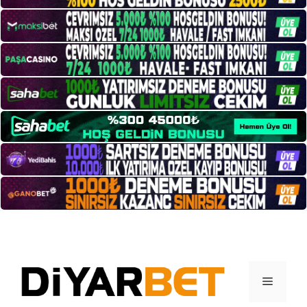
İçeriğe
atla
Menü