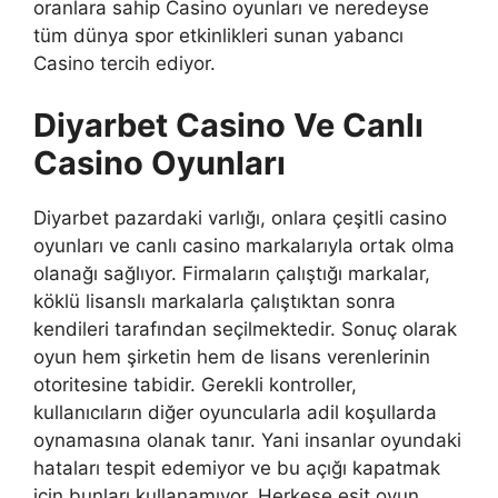
oranlara sahip Casino oyunları ve neredeyse
tüm dünya spor etkinlikleri sunan yabancı
Casino tercih ediyor.
Diyarbet Casino Ve Canlı
Casino Oyunları
Diyarbet pazardaki varlığı, onlara çeşitli casino
oyunları ve canlı casino markalarıyla ortak olma
olanağı sağlıyor. Firmaların çalıştığı markalar,
köklü lisanslı markalarla çalıştıktan sonra
kendileri tarafından seçilmektedir. Sonuç olarak
oyun hem şirketin hem de lisans verenlerinin
otoritesine tabidir. Gerekli kontroller,
kullanıcıların diğer oyuncularla adil koşullarda
oynamasına olanak tanır. Yani insanlar oyundaki
hataları tespit edemiyor ve bu açığı kapatmak
için bunları kullanamıyor. Herkese eşit oyun