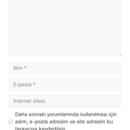
İsim
E-
posta
İnternet
sitesi
Daha sonraki yorumlarımda kullanılması için
adım, e-posta adresim ve site adresim bu
tarayıcıya kaydedilsin.