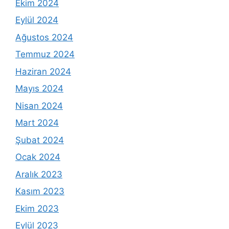
Ekim 2024
Eylül 2024
Ağustos 2024
Temmuz 2024
Haziran 2024
Mayıs 2024
Nisan 2024
Mart 2024
Şubat 2024
Ocak 2024
Aralık 2023
Kasım 2023
Ekim 2023
Eylül 2023