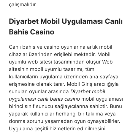
çalışmalıdır.
Diyarbet Mobil Uygulaması Canlı
Bahis Casino
Canlı bahis ve casino oyunlarına artık mobil
cihazlar üzerinden erişilebilmektedir. Mobil
uyumlu web sitesi tasarımından oluşur Web
sitesinin mobil uyumlu tasarımı, tüm
kullanıcıların uygulama üzerinden ana sayfaya
erişmesine olanak tanır. Mobil Giriş aracılığıyla
sunulan oyunlar arasında
Diyarbet mobil
uygulaması canlı bahis casino
mobil uygulaması
birinci sınıf sunucu sağlayıcılarına sahiptir. Bunu
yaparak kullanıcılar herhangi bir takılma veya
donma sorunu yaşamadan oyun oynayabilirler.
Uygulama çeşitli hizmetlerin edinilmesini